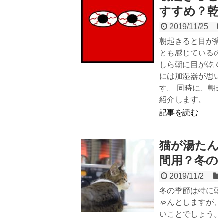
すすめ？
2019/11/25
朝起きると目が
とも感じている
しら朝に目が乾
には加湿器が思
す。 同時に、
紹介します。
記事を読む
猫が湯た
間用？冬
2019/11/2
冬の季節は特に
ゃんとしますが
いことでしょう