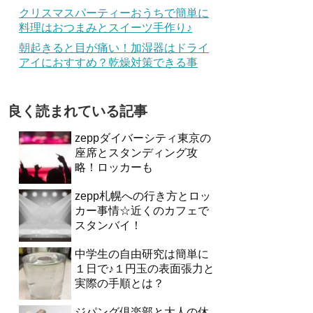
クリスマスパーティーおうちで簡単に
料理はおつまみとスイーツ手作り♪
朝起きると目が痛い！加湿器はドライ
アイにおすすめ？乾燥対策できる事
良く読まれている記事
zeppダイバーシティ東京の
座席とスタンディング攻
略！ロッカーも
zepp札幌への行き方とロッ
カー事情☆近くのカフェで
スタンバイ！
中学生の自由研究は簡単に
１日で♪１円玉の表面張力と
実際の手順とは？
ジパング倶楽部と大人の休