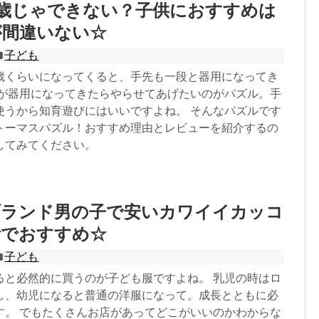
3歳じゃできない？子供におすすめは
が間違いない☆
子ども
歳くらいになってくると、手先も一段と器用になってき
先が器用になってきたらやらせてあげたいのがパズル。手
使うから知育遊びにはいいですよね。 そんなパズルです
トーマスパズル！おすすめ理由とレビューを紹介するの
してみてください。
ブランド男の子で安いカワイイカッコ
断でおすすめ☆
子ども
ると必然的に買うのが子ども服ですよね。 乳児の時はロ
し、幼児になると普通の洋服になって。成長とともに必
す。 でもたくさんお店があってどこがいいのかわからな