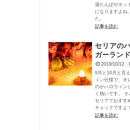
湯たんぽやホッ
になりますよね
た。
記事を読む
セリアの
ガーラン
2019/10/12
9月と10月と言
ィン仕様で、オ
のがハロウィン
く熱いです。 
セリアでおすす
チェックですよ
記事を読む