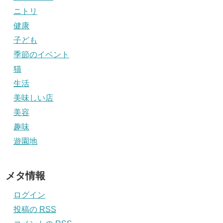
ニトリ
健康
子ども
季節のイベント
猫
生活
美味しい店
美容
趣味
遊園地
メタ情報
ログイン
投稿の
RSS