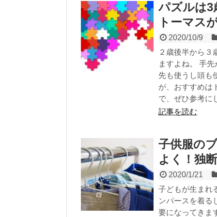
パズルは
トーマス
2020/10/9
２歳後半から３
ますよね。 手
先も使うし頭も
が、おすすめは
で、ぜひ参考に
記事を読む
子供服の
よく！独
2020/1/21
子どもが生まれ
ンパースを着る
要になってきま