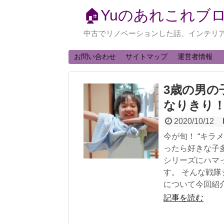
🏠Yuのあれこれブ
中古でリノベーションした話、インテリ
お問い合わせ
サイトマップ
運営者情報
3歳の男の
なりきり
2020/10/12
今が旬！ “キラ
ったら好きな子
シリーズにハマ
す。 そんな戦
について今回紹
記事を読む