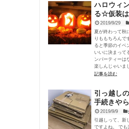
ハロウィ
る☆仮装は
2019/9/29
夏が終わって秋
りももちろんで
ると季節のイベ
いいに決まって
ンパーティーは
楽しんじゃいま
記事を読む
引っ越し
手続きや
2019/9/9
引越しって、新
ですよね。 で