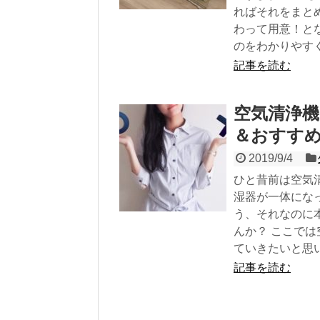
ればそれをまと
わって用意！と
のをわかりやす
記事を読む
空気清浄
＆おすすめ
2019/9/4
ひと昔前は空気
湿器が一体にな
う、それなのに
んか？ ここで
ていきたいと思
記事を読む