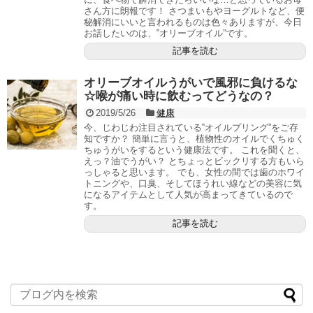
さん方に朗報です！ さつまいもやヨーグルトなど、便
秘解消にいいと言われるものは色々ありますが、今日
お話したいのは、‟オリーブオイル”です。
記事を読む
オリーブオイルうがいで風邪に負けるな
☆喉が痛い時に飲むってどうなの？
2019/5/26
健康
今、じわじわ注目されている‟オイルプリング”をご存
知ですか？ 簡単に言うと、植物性のオイルでくちゅく
ちゅうがいをするという健康法です。 これを聞くと、
えっ？油でうがい？ とちょっとビックリする方もいら
っしゃると思います。 でも、女性の間では歯のホワイ
トニングや、口臭、そしてほうれい線などの美容に気
になるアイテムとして人気が高まってきているので
す。
記事を読む