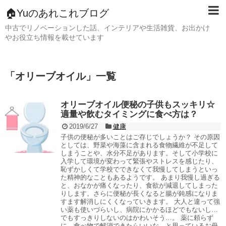
🏠Yuのあれこれブログ
中古でリノベーションした話、インテリアや生活雑貨、お出かけ
やお役立ち情報を載せています
「
オリーブオイル
」
一覧
オリーブオイル便秘の子供もスッキリ☆
適量や飲むタイミングに食べ方は？
2019/6/27
健康
子供の便秘が多いことはご存じでしょうか？ その原因
としては、野菜や海藻に含まれる食物繊維が不足して
しまうことや、水分不足があります。そして小学校に
入学して環境が変わって緊張やストレスを感じたり、
恥ずかしくて学校でできなくて我慢してしまうといっ
た精神的なこともあるようです。 あまり我慢し過ぎる
と、おなかが痛くなったり、食欲が減退してしまった
りします。さらに便秘が長くなると腸が鈍感になりま
すます解消しにくくなっていきます。 大人と違って強
い薬も使いづらいし、病院にかかるほどでもないし…
でもすっきりしないのはかわいそう…。 薬に頼らず
に、食べ物で解消できたらいいな…と思っているお母