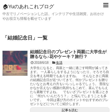
🏠Yuのあれこれブログ
中古でリノベーションした話、インテリアや生活雑貨、お出かけ
やお役立ち情報を載せています
「
結婚記念日
」
一覧
結婚記念日のプレゼント両親に大学生が
贈るなら♪花やケーキ？旅行？
2018/6/18
生活
大学生になると、両親と一緒に過ごす時間が減ってき
ます。 一人暮らしをするようになったり、そろそろ自
立を考える時期でもありますね。 そんなときに両親
の結婚記念日が近づいてきて、何かプレゼントを贈り
たいなとお考えの方もいらっしゃるでしょう。 普段な
かなか言えない感謝の気持ちもこめて、喜んでもらえ
たら素敵ですよね。 でもいざプレゼントを選ぶとき
に 「何がいいんだろう？」 と悩んでしまうことも多
いです。 今回は選び方のポイントやおすすめのプレ
ゼントなどについてご紹介します。
記事を読む