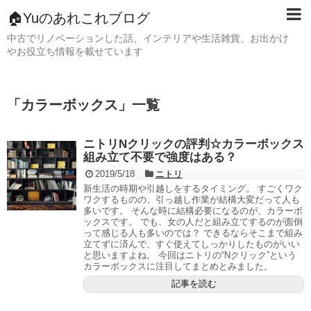
🏠Yuのあれこれブログ
中古でリノベーションした話、インテリアや生活雑貨、お出かけ
やお役立ち情報を載せています
「
カラーボックス
」
一覧
ニトリNクリックの評判☆カラーボックス
組み立て不要で強度はある？
2019/5/18
ニトリ
新生活の時期や引越しをするタイミング。 すごくワク
ワクするものの、引っ越し作業が結構大変だって人も
多いです。 そんな時に結構必要になるのが、カラーボ
ックスです。 でも、女の人だと組み立てするのが面倒
って感じる人も多いのでは？ できるならそこまで組み
立てずに済んで、すぐ使えてしっかりしたものがいい
と思いますよね。 今回はニトリの“Nクリック”という
カラーボックスに注目してまとめとみました。
記事を読む