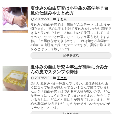
夏休みの自由研究は小学生の高学年？台
風の仕組みやまとめ方
2017/5/21
子ども
夏休みの自由研究では、毎回どんなテーマにしようか
悩みます。 早めに手を付けて夏休みをしっかり満喫で
きると良いのですが、大体において後回しにしてしま
うので、やっつけ仕事になってしまう事もありますよ
ね。「台風はなぜできるのか」 これは娘が小学3年生
の時に自由研究で行ったテーマですが、実際に取り掛
かるとけっこう難しいです。
記事を読む
夏休みの自由研究４年生が簡単に☆みか
んの皮でスタンプや掃除
2017/5/19
子ども
楽しい夏休み♪目一杯遊んでしまい、夏休み終わり近
くになって宿題が終わってない！なんて慌てていませ
んか？「自由研究」はできる事の幅が広いので、どん
なテーマにしようか迷ってしまいますよね。そうして
いるうちに、どんどん日にちが過ぎてしまいます。早
めの準備が大切ですが、なかなかそうもいかないのが
ツラいところです。