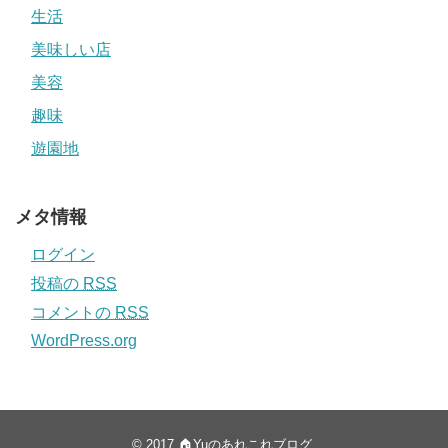
生活
美味しい店
美容
趣味
遊園地
メタ情報
ログイン
投稿の
RSS
コメントの
RSS
WordPress.org
© 2017
🏠Yuのあれこれブログ
.