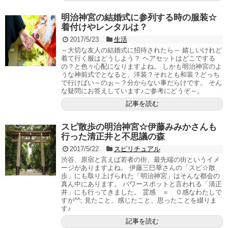
明治神宮の結婚式に参列する時の服装☆
着付けやレンタルは？
2017/5/23
生活
～大切な友人の結婚式に招待されたら～ 嬉しいけれど
着て行く服はどうしよう？ ヘアセットはどこでする
の？と色々心配になりますよね。 しかも明治神宮のよ
うな神前式でとなると、洋装？それとも和装？どっち
で行けばい～のぉ～？分からない事だらけです。 そん
な疑問にお答えしています♪ご参考にどうぞ～。
記事を読む
スピ散歩の明治神宮☆伊藤みみかさんも
行った清正井と不思議の森
2017/5/22
スピリチュアル
渋谷、原宿と言えば若者の街、最先端の街というイメ
ージがありますよね。 伊藤三巳華さんの「スピ☆散
歩」にも取り上げられた「明治神宮」はそんな都会の
真ん中にあります。 パワースポットと言われる「清正
井」にも行ってきました。 霊感 ＝ ０感なわたしで
すが^^; 見たこと、感じたこと、思ったことを綴りま
す♪
記事を読む