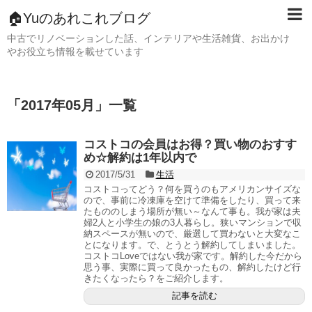
🏠Yuのあれこれブログ
中古でリノベーションした話、インテリアや生活雑貨、お出かけ
やお役立ち情報を載せています
「
2017年05月
」
一覧
コストコの会員はお得？買い物のおすす
め☆解約は1年以内で
2017/5/31
生活
コストコってどう？何を買うのもアメリカンサイズな
ので、事前に冷凍庫を空けて準備をしたり、買って来
たもののしまう場所が無い～なんて事も。我が家は夫
婦2人と小学生の娘の3人暮らし。狭いマンションで収
納スペースが無いので、厳選して買わないと大変なこ
とになります。で、とうとう解約してしまいました。
コストコLoveではない我が家です。解約した今だから
思う事、実際に買って良かったもの、解約したけど行
きたくなったら？をご紹介します。
記事を読む