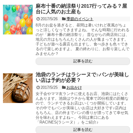
麻布十番の納涼祭り2017行ってみる？屋
台に人気のお土産も
2017/5/26
季節のイベント
8月のお盆を過ぎると、昼間は暑いけれど夜風がちょ
っと涼しくなってきますよね。 そんな時期に行われる
のが「麻布十番の納涼祭り」 昔ながらの商店街には、
地元の方はもちろんたくさんの人が集まってきます。
子どもが遊べる露店も出ますし、食べ歩きも色々でき
るので楽しめますよ。 夏の終わりに、お祭り楽しんで
みませんか？
記事を読む
池袋のランチはラシーヌで♪パンが美味し
い店は予約が必要？
2017/5/25
お出かけ
女子会やママ友ランチに使えるお店、池袋にはたくさ
んあります。池袋はウチから電車で20分程度の距離な
ので、ランチできるお店はいくつか開拓しています。
その中でもパンが美味しいお店は大好きです♪店内は
もちろん、店の外までパンの香りが漂ってきて幸せ気
分を味わえますよね～。今回は東口にある
「RACINES(ラシーヌ）」をご紹介♪
記事を読む