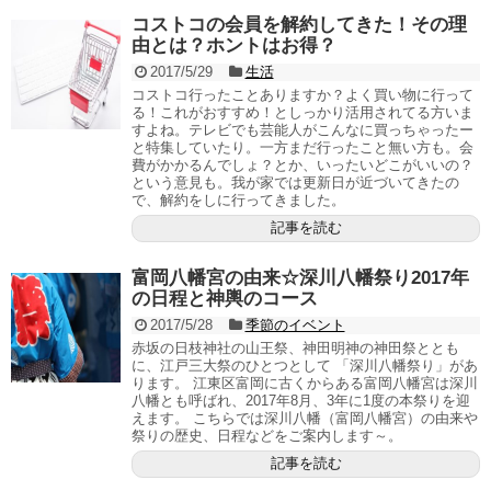
コストコの会員を解約してきた！その理
由とは？ホントはお得？
2017/5/29
生活
コストコ行ったことありますか？よく買い物に行って
る！これがおすすめ！としっかり活用されてる方いま
すよね。テレビでも芸能人がこんなに買っちゃったー
と特集していたり。一方まだ行ったこと無い方も。会
費がかかるんでしょ？とか、いったいどこがいいの？
という意見も。我が家では更新日が近づいてきたの
で、解約をしに行ってきました。
記事を読む
富岡八幡宮の由来☆深川八幡祭り2017年
の日程と神輿のコース
2017/5/28
季節のイベント
赤坂の日枝神社の山王祭、神田明神の神田祭ととも
に、江戸三大祭のひとつとして 「深川八幡祭り」があ
ります。 江東区富岡に古くからある富岡八幡宮は深川
八幡とも呼ばれ、2017年8月、3年に1度の本祭りを迎
えます。 こちらでは深川八幡（富岡八幡宮）の由来や
祭りの歴史、日程などをご案内します～。
記事を読む