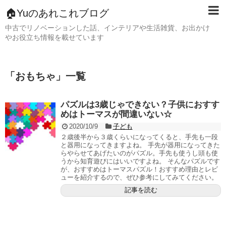
🏠Yuのあれこれブログ
中古でリノベーションした話、インテリアや生活雑貨、お出かけ
やお役立ち情報を載せています
「
おもちゃ
」
一覧
パズルは3歳じゃできない？子供におすす
めはトーマスが間違いない☆
2020/10/9
子ども
２歳後半から３歳くらいになってくると、手先も一段
と器用になってきますよね。 手先が器用になってきた
らやらせてあげたいのがパズル。手先も使うし頭も使
うから知育遊びにはいいですよね。 そんなパズルです
が、おすすめはトーマスパズル！おすすめ理由とレビ
ューを紹介するので、ぜひ参考にしてみてください。
記事を読む