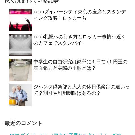
良く読まれている記事
zeppダイバーシティ東京の座席とスタンデ
ィング攻略！ロッカーも
zepp札幌への行き方とロッカー事情☆近く
のカフェでスタンバイ！
中学生の自由研究は簡単に１日で♪１円玉の
表面張力と実際の手順とは？
ジパング倶楽部と大人の休日倶楽部の違いっ
て？割引や利用制限はあるの？
最近のコメント