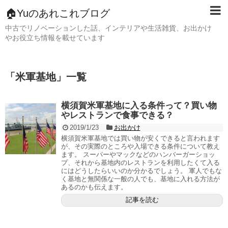
🏠Yuのあれこれブログ
中古でリノベーションした話、インテリアや生活雑貨、お出かけ
やお役立ち情報を載せています
「
米軍基地
」
一覧
横須賀米軍基地に入る条件って？買い物
やレストランで食事できる？
2019/1/23
お出かけ
横須賀米軍基地では買い物が安くできると言われます
が、その実際のところや入場できる条件について教え
ます。 スーパーやマックなどのハンバーガーショッ
プ、それから基地内のレストランを利用したくて入る
にはどうしたらいいのか分かるでしょう。 軍人でもな
く基地と無関係な一般の人でも、基地に入れる方法が
あるのかも伝えます。
記事を読む