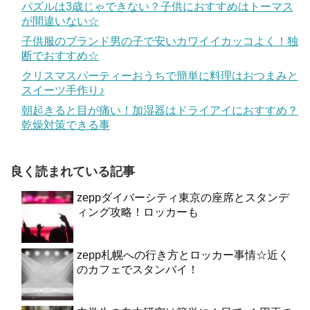
パズルは3歳じゃできない？子供におすすめはトーマス
が間違いない☆
子供服のブランド男の子で安いカワイイカッコよく！独
断でおすすめ☆
クリスマスパーティーおうちで簡単に料理はおつまみと
スイーツ手作り♪
朝起きると目が痛い！加湿器はドライアイにおすすめ？
乾燥対策できる事
良く読まれている記事
zeppダイバーシティ東京の座席とスタンデ
ィング攻略！ロッカーも
zepp札幌への行き方とロッカー事情☆近く
のカフェでスタンバイ！