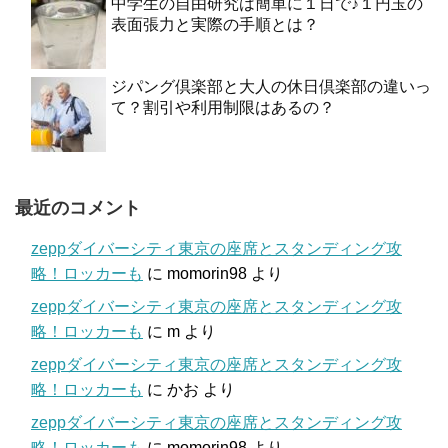
中学生の自由研究は簡単に１日で♪１円玉の
表面張力と実際の手順とは？
ジパング倶楽部と大人の休日倶楽部の違いっ
て？割引や利用制限はあるの？
最近のコメント
zeppダイバーシティ東京の座席とスタンディング攻
略！ロッカーも
に
momorin98
より
zeppダイバーシティ東京の座席とスタンディング攻
略！ロッカーも
に
m
より
zeppダイバーシティ東京の座席とスタンディング攻
略！ロッカーも
に
かお
より
zeppダイバーシティ東京の座席とスタンディング攻
略！ロッカーも
に
momorin98
より