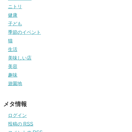
ニトリ
健康
子ども
季節のイベント
猫
生活
美味しい店
美容
趣味
遊園地
メタ情報
ログイン
投稿の
RSS