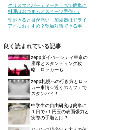
クリスマスパーティーおうちで簡単に
料理はおつまみとスイーツ手作り♪
朝起きると目が痛い！加湿器はドライ
アイにおすすめ？乾燥対策できる事
良く読まれている記事
zeppダイバーシティ東京の
座席とスタンディング攻
略！ロッカーも
zepp札幌への行き方とロッ
カー事情☆近くのカフェで
スタンバイ！
中学生の自由研究は簡単に
１日で♪１円玉の表面張力と
実際の手順とは？
ジパング倶楽部と大人の休