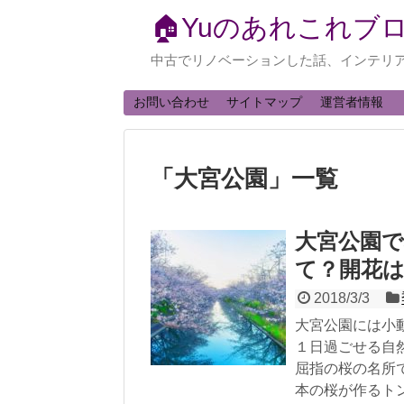
🏠Yuのあれこれブ
中古でリノベーションした話、インテリ
お問い合わせ
サイトマップ
運営者情報
「
大宮公園
」
一覧
大宮公園
て？開花
2018/3/3
大宮公園には小
１日過ごせる自
屈指の桜の名所で
本の桜が作るト