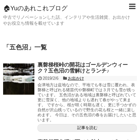
🏠Yuのあれこれブログ
中古でリノベーションした話、インテリアや生活雑貨、お出かけ
やお役立ち情報を載せています
「
五色沼
」
一覧
裏磐梯桜峠の開花はゴールデンウィー
ク？五色沼の雪解けとランチ♪
2019/2/6
お出かけ
会津地方は盆地なので、平地でも冬は雪に覆われ、表
磐梯と呼ばれる猪苗代や磐梯町では３月でも雪が残っ
ています。 五色沼がある地域は裏磐梯と呼ばれていて
更に雪深く、他の地域よりも遅れて春がやって来ま
す。 ですから、桜が咲く時期も遅く、更に手つかずの
自然が沢山残っているので野生の花も桜と一緒に楽し
めます。 今日は、その五色沼の春をお届けしたいと思
います。
記事を読む