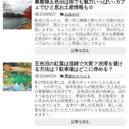
裏磐梯五色沼は雨でも魅力いっぱい♪カフ
ェでひと息お土産情報も☆
2018/8/27
お出かけ
観光と言ったら、青い空に燦燦と降り注ぐ太陽の光が
理想的で、雨だとがっかり… と思う方がほとんどだと
思いますが、ちょっと待ってください！ 雨の日もと
ってもいいものですよ♪ 今回は雨の日に見せる裏磐梯
五色沼の一味違った顔をご紹介します。 雨の日にも行
ってみたいと思うこと間違いなしですよ☆
記事を読む
五色沼の紅葉は混雑で大変？渋滞を避け
る方法は？駐車場はどこに停める？
2018/8/24
季節のイベント
私の地元会津には、紅葉スポットがたくさんありま
す。 その中でも、毎年全国からの観光客に大人気なの
が裏磐梯の五色沼です。 五色沼の名前の由来は、沼が
５つあるわけではなく、季節や天気、見る角度や、水
に含まれる火山性物質によって色々な色に見えること
からきています。 会津で一押しの五色沼！ 美しい紅
葉を楽しんでいただくためのポイントをお伝えしてい
きます～。
記事を読む