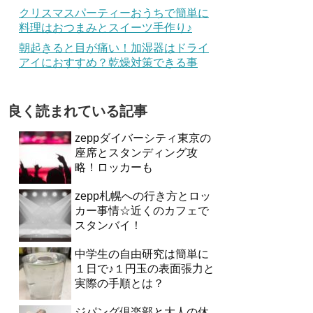
クリスマスパーティーおうちで簡単に
料理はおつまみとスイーツ手作り♪
朝起きると目が痛い！加湿器はドライ
アイにおすすめ？乾燥対策できる事
良く読まれている記事
zeppダイバーシティ東京の
座席とスタンディング攻
略！ロッカーも
zepp札幌への行き方とロッ
カー事情☆近くのカフェで
スタンバイ！
中学生の自由研究は簡単に
１日で♪１円玉の表面張力と
実際の手順とは？
ジパング倶楽部と大人の休