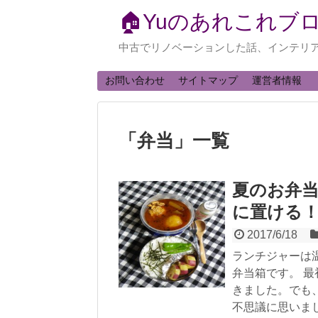
🏠Yuのあれこれブ
中古でリノベーションした話、インテリ
お問い合わせ
サイトマップ
運営者情報
「
弁当
」
一覧
夏のお弁
に置ける
2017/6/18
ランチジャーは
弁当箱です。 
きました。でも
不思議に思いま