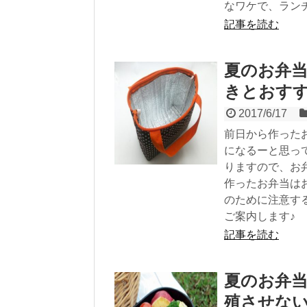
なワケで、ラン
記事を読む
夏のお弁
きとおすす
2017/6/17
前日から作った
になるーと思っ
りますので、お
作ったお弁当は
のために注意す
ご案内します♪
記事を読む
夏のお弁
殖させな