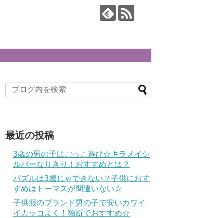
最近の投稿
3歳の男の子はごっこ遊び☆キラメイシ
ルバーなりきり！おすすめとは？
パズルは3歳じゃできない？子供におす
すめはトーマスが間違いない☆
子供服のブランド男の子で安いカワイ
イカッコよく！独断でおすすめ☆