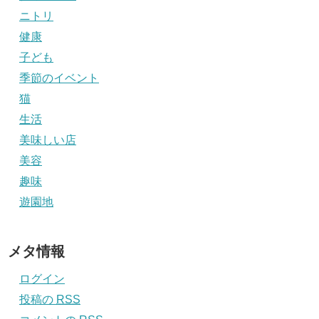
ニトリ
健康
子ども
季節のイベント
猫
生活
美味しい店
美容
趣味
遊園地
メタ情報
ログイン
投稿の
RSS