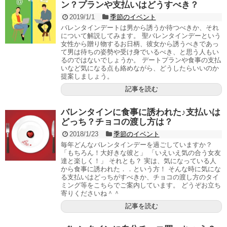
ン？プランや支払いはどうすべき？
2019/1/1
季節のイベント
バレンタインデートは男から誘うか待つべきか、それ
について解説してみます。 聖バレンタインデーという
女性から贈り物するお日柄、彼女から誘うべきであっ
て男は待ちの姿勢や受け身でいるべき、と思う人もい
るのではないでしょうか。 デートプランや食事の支払
いなど気になる点も絡めながら、どうしたらいいのか
提案しましょう。
記事を読む
バレンタインに食事に誘われた♪支払いは
どっち？チョコの渡し方は？
2018/1/23
季節のイベント
毎年どんなバレンタインデーを過ごしていますか？
「もちろん！大好きな彼と」 「いえいえ気の合う女友
達と楽しく！」 それとも？ 実は、気になっている人
から食事に誘われた．．という方！ そんな時に気にな
る支払いはどっちがすべきか、チョコの渡し方のタイ
ミング等をこちらでご案内しています。 どうぞお立ち
寄りくださいね＾＾
記事を読む