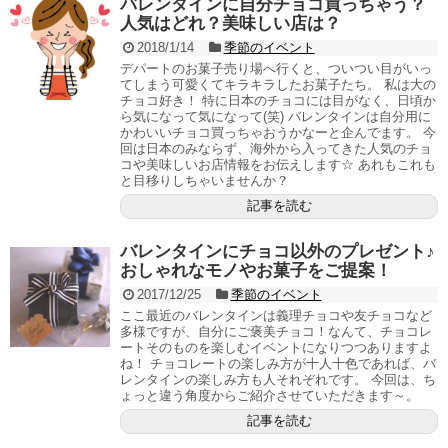
バレンタインに自分チョコ買っちゃう？
人気はどれ？美味しい店は？
2018/1/14
季節のイベント
デパートのお菓子売り場へ行くと、ついつい目がいっ
てしまう可愛くてキラキラしたお菓子たち。 私は大の
チョコ好き！ 特に日本のチョコには目がなく、日頃か
ら気になって気になって(笑) バレンタインは自分用に
かわいいチョコ買っちゃおうかなーと企んでます。 今
回は日本のみならず、海外から入ってきた人気のチョ
コや美味しいお店情報をお伝えします☆ あれもこれも
と目移りしちゃいませんか？
記事を読む
バレンタインにチョコ以外のプレゼント♪
おしゃれなモノやお菓子をご提案！
2017/12/25
季節のイベント
ここ最近のバレンタインは義理チョコや友チョコなど
多様ですが、自分にご褒美チョコ！なんて、チョコレ
ートそのものを楽しむイベントになりつつありますよ
ね！ チョコレートの楽しみ方が十人十色であれば、バ
レンタインの楽しみ方も人それぞれです。 今回は、ち
ょっと違う角度からご紹介させていただきます～。
記事を読む