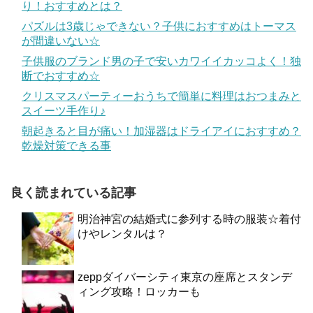
り！おすすめとは？
パズルは3歳じゃできない？子供におすすめはトーマス
が間違いない☆
子供服のブランド男の子で安いカワイイカッコよく！独
断でおすすめ☆
クリスマスパーティーおうちで簡単に料理はおつまみと
スイーツ手作り♪
朝起きると目が痛い！加湿器はドライアイにおすすめ？
乾燥対策できる事
良く読まれている記事
明治神宮の結婚式に参列する時の服装☆着付
けやレンタルは？
zeppダイバーシティ東京の座席とスタンデ
ィング攻略！ロッカーも