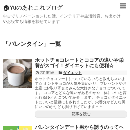
🏠Yuのあれこれブログ
中古でリノベーションした話、インテリアや生活雑貨、お出かけ
やお役立ち情報を載せています
「
バレンタイン
」
一覧
ホットチョコレートとココアの違いや栄
養がスゴイ！ダイエットにも便利☆
2019/1/6
ダイエット
ホットチョコレートについていろいろと教えちゃいま
す☆ ミントチョコが人気を集めたり、プレゼントやお
土産にお取り寄せとみんな大好きなチョコについてで
す。 ココアとどんな違いがあるのかや、体にいいと言
われるゆえんについて紹介します。 チョコがダイエッ
トにいいと話題にもされましたが、栄養分がどんな風
にいいのかなども掘り下げています＾＾
記事を読む
バレンタインデート男から誘うのってヘ