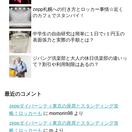
zepp札幌への行き方とロッカー事情☆近く
のカフェでスタンバイ！
中学生の自由研究は簡単に１日で♪１円玉の
表面張力と実際の手順とは？
ジパング倶楽部と大人の休日倶楽部の違いっ
て？割引や利用制限はあるの？
最近のコメント
zeppダイバーシティ東京の座席とスタンディング攻
略！ロッカーも
に
momorin98
より
zeppダイバーシティ東京の座席とスタンディング攻
略！ロッカーも
に
m
より