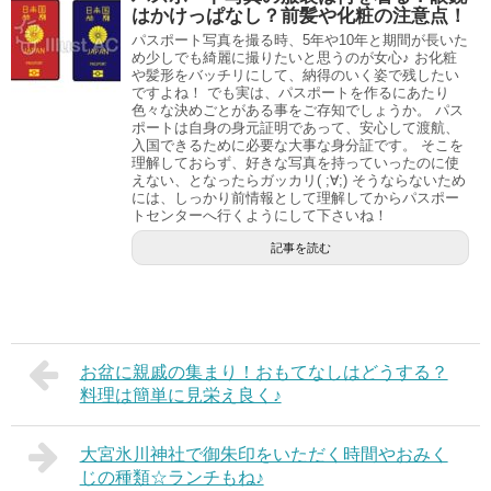
はかけっぱなし？前髪や化粧の注意点！
パスポート写真を撮る時、5年や10年と期間が長いた
め少しでも綺麗に撮りたいと思うのが女心♪ お化粧
や髪形をバッチリにして、納得のいく姿で残したい
ですよね！ でも実は、パスポートを作るにあたり
色々な決めごとがある事をご存知でしょうか。 パス
ポートは自身の身元証明であって、安心して渡航、
入国できるために必要な大事な身分証です。 そこを
理解しておらず、好きな写真を持っていったのに使
えない、となったらガッカリ( ;∀;) そうならないため
には、しっかり前情報として理解してからパスポー
トセンターへ行くようにして下さいね！
記事を読む
お盆に親戚の集まり！おもてなしはどうする？
料理は簡単に見栄え良く♪
大宮氷川神社で御朱印をいただく時間やおみく
じの種類☆ランチもね♪