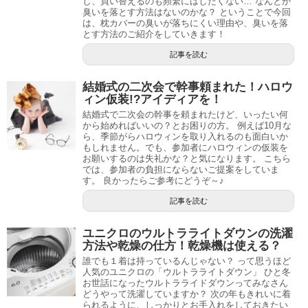
し、買い替えるのも頻繁にはしたくない… なんとか
臭いを落とす方法はないのかな？ ということで今回
は、枕カバーの臭いが落ちにくい理由や、臭いを落
とす方法のご紹介をしていきます！
記事を読む
結婚式の二次会で幹事頼まれた！ハロウ
ィン仮装!?アイディアを！
結婚式で二次会の幹事を頼まれたけど、いったい何
から始めればいいの？とお困りの方。 例えば10月な
ら、季節がらハロウィンを取り入れるのも面白いか
もしれません。でも、参加者にハロウィンの仮装を
お願いするのは失礼かな？と気になります。 こちら
では、参加者の負担にならないご提案をしていま
す。 良かったらご参考にどうぞ～♪
記事を読む
ユニクロのウルトラライトダウンの洗濯
方法や乾燥の仕方！乾燥機は使える？
誰でも１着は持っているんじゃない？ って思うほど
人気のユニクロの「ウルトラライトダウン」 ひと冬
お世話になったウルトラライドダウンってみなさん
どうやって洗濯していますか？ 次の年もきれいに着
られるように、しっかりとお手入れをしておきたい