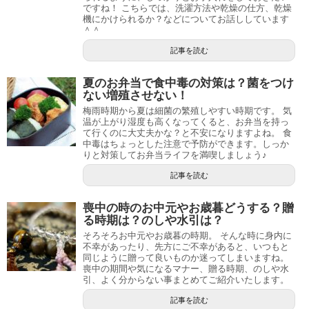
ですね！ こちらでは、洗濯方法や乾燥の仕方、乾燥
機にかけられるか？などについてお話ししています
＾＾
記事を読む
夏のお弁当で食中毒の対策は？菌をつけ
ない増殖させない！
梅雨時期から夏は細菌の繁殖しやすい時期です。 気
温が上がり湿度も高くなってくると、お弁当を持っ
て行くのに大丈夫かな？と不安になりますよね。 食
中毒はちょっとした注意で予防ができます。しっか
りと対策してお弁当ライフを満喫しましょう♪
記事を読む
喪中の時のお中元やお歳暮どうする？贈
る時期は？のしや水引は？
そろそろお中元やお歳暮の時期。 そんな時に身内に
不幸があったり、先方にご不幸があると、いつもと
同じように贈って良いものか迷ってしまいますね。
喪中の期間や気になるマナー、贈る時期、のしや水
引、よく分からない事まとめてご紹介いたします。
記事を読む