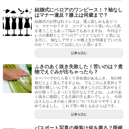
結婚式にベロアのワンピース！？袖なし
はマナー違反？膝上は何歳まで？
結婚式のお呼ばれドレスは、選ぶ楽しみもありつ
つ、マナーやＴＰＯ、コーディネート等いろいろ気
を遣うこともあって悩みでもありますね。 今日はド
レスの素材として“ベロア”ってどうなの？ と気にな
る方に。 袖なしデザインや膝上丈が何歳までいける
のか！？についてお話したいと思います。
記事を読む
ふきのあく抜き失敗した！苦いのは？煮
物でえぐみが出ちゃったら？
スーパーでやたら長くて存在感があるふき。 旬の時
期だとよく並んでますよね。 でもこのふき意外と下
処理が難しいんです。 あく抜きしたのに苦みやえぐ
みが残ってしまったり厄介なんですよね。 ふきのあ
く抜きに格闘してる主婦の方も多いでしょう。 今回
はそんなふきのあく抜きについてわかりやすくまと
めてみました。 これで苦い味ともおさらばです。
記事を読む
パスポート写真の服装は何を着る？眼鏡