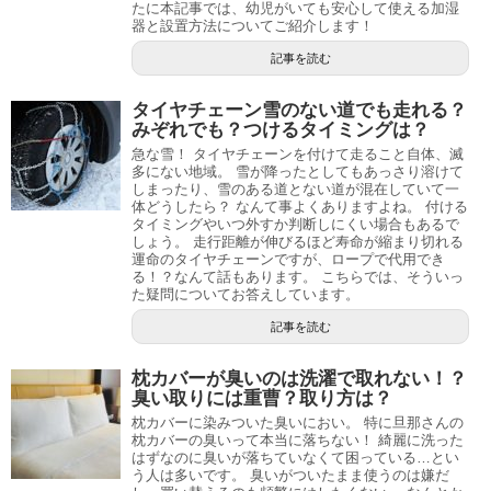
たに本記事では、幼児がいても安心して使える加湿
器と設置方法についてご紹介します！
記事を読む
タイヤチェーン雪のない道でも走れる？
みぞれでも？つけるタイミングは？
急な雪！ タイヤチェーンを付けて走ること自体、滅
多にない地域。 雪が降ったとしてもあっさり溶けて
しまったり、雪のある道とない道が混在していて一
体どうしたら？ なんて事よくありますよね。 付ける
タイミングやいつ外すか判断しにくい場合もあるで
しょう。 走行距離が伸びるほど寿命が縮まり切れる
運命のタイヤチェーンですが、ロープで代用でき
る！？なんて話もあります。 こちらでは、そういっ
た疑問についてお答えしています。
記事を読む
枕カバーが臭いのは洗濯で取れない！？
臭い取りには重曹？取り方は？
枕カバーに染みついた臭いにおい。 特に旦那さんの
枕カバーの臭いって本当に落ちない！ 綺麗に洗った
はずなのに臭いが落ちていなくて困っている…とい
う人は多いです。 臭いがついたまま使うのは嫌だ