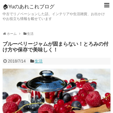
🏠Yuのあれこれブログ
中古でリノベーションした話、インテリアや生活雑貨、お出かけ
やお役立ち情報を載せています
ホーム
生活
ブルーベリージャムが固まらない！とろみの付
け方や保存で美味しく！
2018/7/14
生活