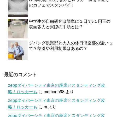
のカフェでスタンバイ！
中学生の自由研究は簡単に１日で♪１円玉の
表面張力と実際の手順とは？
ジパング倶楽部と大人の休日倶楽部の違いっ
て？割引や利用制限はあるの？
最近のコメント
zeppダイバーシティ東京の座席とスタンディング攻
略！ロッカーも
に
momorin98
より
zeppダイバーシティ東京の座席とスタンディング攻
略！ロッカーも
に
m
より
zeppダイバーシティ東京の座席とスタンディング攻