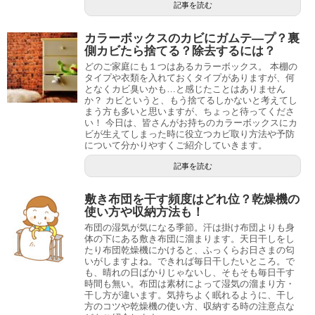
記事を読む
カラーボックスのカビにガムテ―プ？裏
側カビたら捨てる？除去するには？
どのご家庭にも１つはあるカラーボックス。 本棚の
タイプや衣類を入れておくタイプがありますが、何
となくカビ臭いかも…と感じたことはありません
か？ カビというと、もう捨てるしかないと考えてし
まう方も多いと思いますが、ちょっと待ってくださ
い！ 今日は、皆さんがお持ちのカラーボックスにカ
ビが生えてしまった時に役立つカビ取り方法や予防
について分かりやすくご紹介していきます。
記事を読む
敷き布団を干す頻度はどれ位？乾燥機の
使い方や収納方法も！
布団の湿気が気になる季節。汗は掛け布団よりも身
体の下にある敷き布団に溜まります。天日干しをし
たり布団乾燥機にかけると、ふっくらお日さまの匂
いがしますよね。できれば毎日干したいところ。で
も、晴れの日ばかりじゃないし、そもそも毎日干す
時間も無い。布団は素材によって湿気の溜まり方・
干し方が違います。気持ちよく眠れるように、干し
方のコツや乾燥機の使い方、収納する時の注意点な