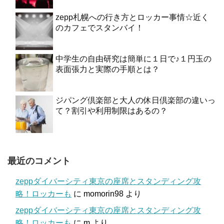
zepp札幌への行き方とロッカー事情☆近く
のカフェでスタンバイ！
中学生の自由研究は簡単に１日で♪１円玉の
表面張力と実際の手順とは？
ジパング倶楽部と大人の休日倶楽部の違いっ
て？割引や利用制限はあるの？
最近のコメント
zeppダイバーシティ東京の座席とスタンディング攻
略！ロッカーも
に
momorin98
より
zeppダイバーシティ東京の座席とスタンディング攻
略！ロッカーも
に
m
より