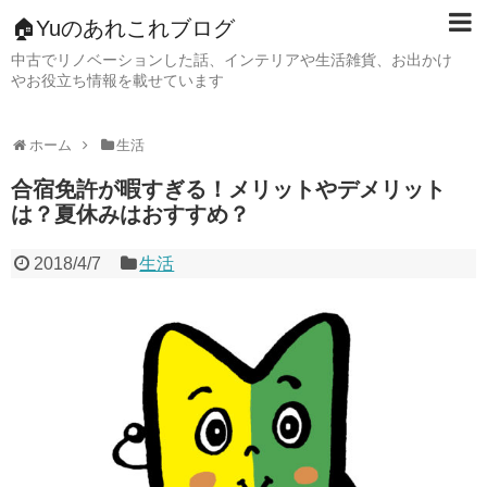
🏠Yuのあれこれブログ
中古でリノベーションした話、インテリアや生活雑貨、お出かけ
やお役立ち情報を載せています
ホーム
生活
合宿免許が暇すぎる！メリットやデメリット
は？夏休みはおすすめ？
2018/4/7
生活