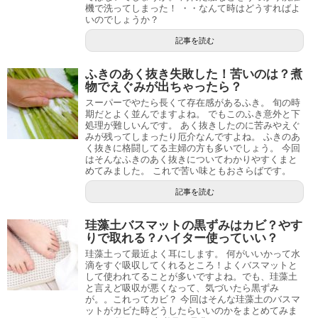
機で洗ってしまった！ ・・なんて時はどうすればよ
いのでしょうか？
記事を読む
ふきのあく抜き失敗した！苦いのは？煮
物でえぐみが出ちゃったら？
スーパーでやたら長くて存在感があるふき。 旬の時
期だとよく並んでますよね。 でもこのふき意外と下
処理が難しいんです。 あく抜きしたのに苦みやえぐ
みが残ってしまったり厄介なんですよね。 ふきのあ
く抜きに格闘してる主婦の方も多いでしょう。 今回
はそんなふきのあく抜きについてわかりやすくまと
めてみました。 これで苦い味ともおさらばです。
記事を読む
珪藻土バスマットの黒ずみはカビ？やす
りで取れる？ハイター使っていい？
珪藻土って最近よく耳にします。 何がいいかって水
滴をすぐ吸収してくれるところ！よくバスマットと
して使われてることが多いですよね。でも、珪藻土
と言えど吸収が悪くなって、気づいたら黒ずみ
が。。これってカビ？ 今回はそんな珪藻土のバスマ
ットがカビた時どうしたらいいのかをまとめてみま