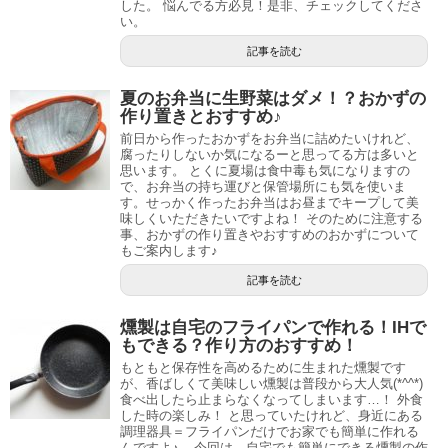
した。 悩んでる方必見！是非、チェックしてくださ
い。
記事を読む
夏のお弁当に生野菜はダメ！？おかずの
作り置きとおすすめ♪
前日から作ったおかずをお弁当に詰めたいけれど、
腐ったりしないか気になるーと思ってる方は多いと
思います。 とくに夏場は食中毒も気になりますの
で、お弁当の持ち運びと保管場所にも気を使いま
す。せっかく作ったお弁当はお昼までキープして美
味しくいただきたいですよね！ そのために注意する
事、おかずの作り置きやおすすめのおかずについて
もご案内します♪
記事を読む
燻製は自宅のフライパンで作れる！IHで
もできる？作り方のおすすめ！
もともと保存性を高めるために生まれた燻製です
が、香ばしくて美味しい燻製は普段から大人気(*^^*)
食べ出したら止まらなくなってしまいます…！ 外食
した時の楽しみ！ と思っていたけれど、身近にある
調理器具＝フライパンだけでお家でも簡単に作れる
んですよ♪ 今回は、自宅でも簡単にできる燻製の作