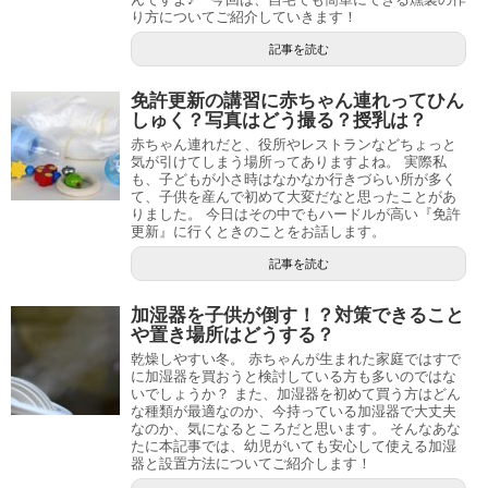
り方についてご紹介していきます！
記事を読む
免許更新の講習に赤ちゃん連れってひん
しゅく？写真はどう撮る？授乳は？
赤ちゃん連れだと、役所やレストランなどちょっと
気が引けてしまう場所ってありますよね。 実際私
も、子どもが小さ時はなかなか行きづらい所が多く
て、子供を産んで初めて大変だなと思ったことがあ
りました。 今日はその中でもハードルが高い『免許
更新』に行くときのことをお話します。
記事を読む
加湿器を子供が倒す！？対策できること
や置き場所はどうする？
乾燥しやすい冬。 赤ちゃんが生まれた家庭ではすで
に加湿器を買おうと検討している方も多いのではな
いでしょうか？ また、加湿器を初めて買う方はどん
な種類が最適なのか、今持っている加湿器で大丈夫
なのか、気になるところだと思います。 そんなあな
たに本記事では、幼児がいても安心して使える加湿
器と設置方法についてご紹介します！