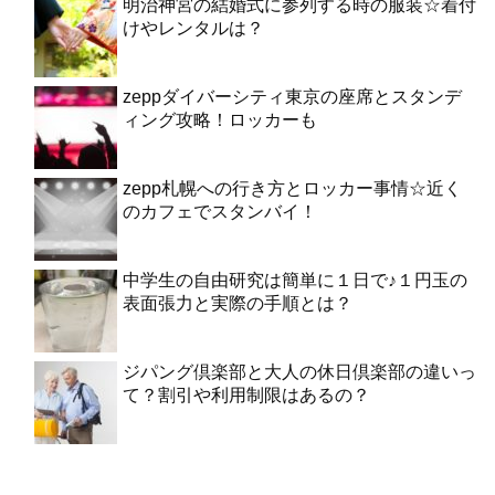
明治神宮の結婚式に参列する時の服装☆着付
けやレンタルは？
zeppダイバーシティ東京の座席とスタンデ
ィング攻略！ロッカーも
zepp札幌への行き方とロッカー事情☆近く
のカフェでスタンバイ！
中学生の自由研究は簡単に１日で♪１円玉の
表面張力と実際の手順とは？
ジパング倶楽部と大人の休日倶楽部の違いっ
て？割引や利用制限はあるの？