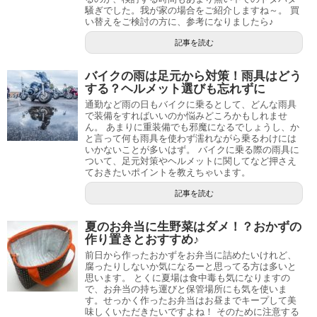
騒ぎでした。我が家の場合をご紹介しますね～。 買
い替えをご検討の方に、参考になりましたら♪
記事を読む
バイクの雨は足元から対策！雨具はどう
する？ヘルメット選びも忘れずに
通勤など雨の日もバイクに乗るとして、どんな雨具
で装備をすればいいのか悩みどころかもしれませ
ん。 あまりに重装備でも邪魔になるでしょうし、か
と言って何も雨具を使わず濡れながら乗るわけには
いかないことが多いはず。 バイクに乗る際の雨具に
ついて、足元対策やヘルメットに関してなど押さえ
ておきたいポイントを教えちゃいます。
記事を読む
夏のお弁当に生野菜はダメ！？おかずの
作り置きとおすすめ♪
前日から作ったおかずをお弁当に詰めたいけれど、
腐ったりしないか気になるーと思ってる方は多いと
思います。 とくに夏場は食中毒も気になりますの
で、お弁当の持ち運びと保管場所にも気を使いま
す。せっかく作ったお弁当はお昼までキープして美
味しくいただきたいですよね！ そのために注意する