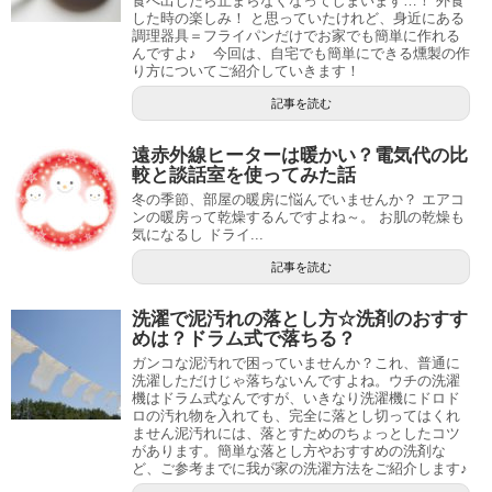
食べ出したら止まらなくなってしまいます…！ 外食
した時の楽しみ！ と思っていたけれど、身近にある
調理器具＝フライパンだけでお家でも簡単に作れる
んですよ♪ 今回は、自宅でも簡単にできる燻製の作
り方についてご紹介していきます！
記事を読む
遠赤外線ヒーターは暖かい？電気代の比
較と談話室を使ってみた話
冬の季節、部屋の暖房に悩んでいませんか？ エアコ
ンの暖房って乾燥するんですよね～。 お肌の乾燥も
気になるし ドライ...
記事を読む
洗濯で泥汚れの落とし方☆洗剤のおすす
めは？ドラム式で落ちる？
ガンコな泥汚れで困っていませんか？これ、普通に
洗濯しただけじゃ落ちないんですよね。ウチの洗濯
機はドラム式なんですが、いきなり洗濯機にドロド
ロの汚れ物を入れても、完全に落とし切ってはくれ
ません泥汚れには、落とすためのちょっとしたコツ
があります。簡単な落とし方やおすすめの洗剤な
ど、ご参考までに我が家の洗濯方法をご紹介します♪