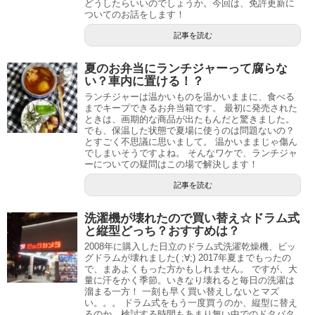
どうしたらいいのでしょうか。今回は、免許更新に
ついてのお話をします！
記事を読む
夏のお弁当にランチジャーって腐らな
い？車内に置ける！？
ランチジャーは温かいものを温かいままに、食べる
までキープできるお弁当箱です。 最初に発売された
ときは、画期的な商品が出たもんだと驚きました。
でも、保温した状態で夏場に使うのは問題ないの？
とすごく不思議に思いまして。 温かいままじゃ傷ん
でしまいそうですよね。 そんなワケで、ランチジャ
ーについての疑問はこの場で解決します！
記事を読む
洗濯機が壊れたので買い替え☆ドラム式
と縦型どっち？おすすめは？
2008年に購入した日立のドラム式洗濯乾燥機、ビッ
グドラムが壊れました( ;∀;) 2017年夏までもったの
で、まあよくもった方かもしれません。 ですが、大
量に汗をかく季節。いきなり壊れると毎日の洗濯は
溜まる一方！ 一刻も早く買い替えしないとマズ
い。。。 ドラム式をもう一度買うのか、縦型に替え
るのか、検討する時間もあまり無い中でのドタバタ