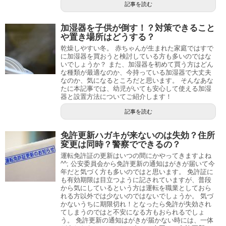
記事を読む
加湿器を子供が倒す！？対策できること
や置き場所はどうする？
乾燥しやすい冬。 赤ちゃんが生まれた家庭ではすで
に加湿器を買おうと検討している方も多いのではな
いでしょうか？ また、加湿器を初めて買う方はどん
な種類が最適なのか、今持っている加湿器で大丈夫
なのか、気になるところだと思います。 そんなあな
たに本記事では、幼児がいても安心して使える加湿
器と設置方法についてご紹介します！
記事を読む
免許更新ハガキが来ないのは失効？住所
変更は同時？警察でできるの？
運転免許証の更新はいつの間にかやってきますよね
^^; 公安委員会から免許更新の通知はがきが届いて今
年だと気づく方も多いのではと思います。 免許証に
も有効期限は目立つように記されていますが、普段
から気にしているという方は運転を職業としておら
れる方以外では少ないのではないでしょうか。 気づ
かないうちに期限切れ！となったら免許が失効され
てしまうのではと不安になる方もおられるでしょ
う。 免許更新の通知はがきが届かない時には、一体