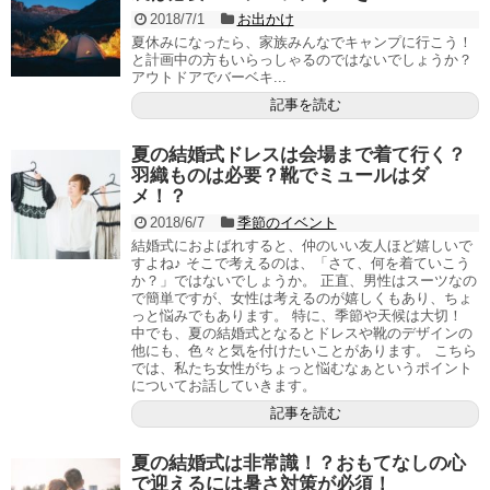
2018/7/1
お出かけ
夏休みになったら、家族みんなでキャンプに行こう！
と計画中の方もいらっしゃるのではないでしょうか？
アウトドアでバーベキ...
記事を読む
夏の結婚式ドレスは会場まで着て行く？
羽織ものは必要？靴でミュールはダ
メ！？
2018/6/7
季節のイベント
結婚式におよばれすると、仲のいい友人ほど嬉しいで
すよね♪ そこで考えるのは、「さて、何を着ていこう
か？」ではないでしょうか。 正直、男性はスーツなの
で簡単ですが、女性は考えるのが嬉しくもあり、ちょ
っと悩みでもあります。 特に、季節や天候は大切！
中でも、夏の結婚式となるとドレスや靴のデザインの
他にも、色々と気を付けたいことがあります。 こちら
では、私たち女性がちょっと悩むなぁというポイント
についてお話していきます。
記事を読む
夏の結婚式は非常識！？おもてなしの心
で迎えるには暑さ対策が必須！