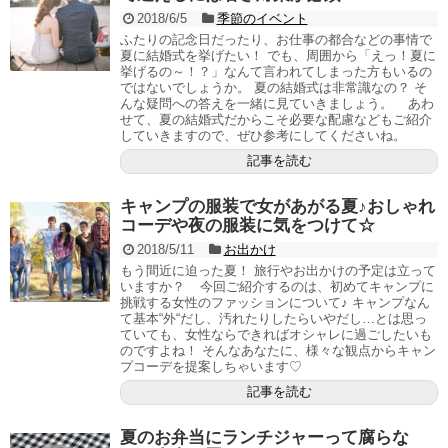
2018/6/5
季節のイベント
ふたりの記念日だったり、お仕事の都合などの事情で
夏に結婚式を挙げたい！ でも、周囲から「えっ！夏に
挙げるの～！？」なんて言われてしまった方もいるの
ではないでしょうか。 夏の結婚式は非常識なの？ そ
んな疑問への答えを一緒に見ていきましょう。 あわ
せて、夏の結婚式だからこそ必要な配慮などもご紹介
していきますので、ぜひ参考にしてくださいね。
記事を読む
キャンプの服装で女があがる夏♪おしゃれ
コーデや夜の服装に気をつけて☆
2018/5/11
お出かけ
もう間近に迫った夏！ 旅行やお出かけの予定は立って
いますか？ 今回ご紹介するのは、初めてキャンプに
挑戦する女性のファッションについて♪ キャンプなん
て基本“外“だし、汚れたりしたらいやだし…とは思っ
ていても、女性ならできればオシャレに過ごしたいも
のですよね！ そんなあなたに、様々な観点からキャン
プコーデを提案しちゃいます♡
記事を読む
夏のお弁当にランチジャーって腐らな