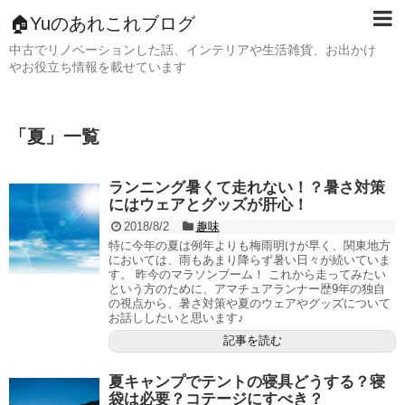
🏠Yuのあれこれブログ
中古でリノベーションした話、インテリアや生活雑貨、お出かけ
やお役立ち情報を載せています
「
夏
」
一覧
ランニング暑くて走れない！？暑さ対策
にはウェアとグッズが肝心！
2018/8/2
趣味
特に今年の夏は例年よりも梅雨明けが早く、関東地方
においては、雨もあまり降らず暑い日々が続いていま
す。 昨今のマラソンブーム！ これから走ってみたい
という方のために、アマチュアランナー歴9年の独自
の視点から、暑さ対策や夏のウェアやグッズについて
お話ししたいと思います♪
記事を読む
夏キャンプでテントの寝具どうする？寝
袋は必要？コテージにすべき？