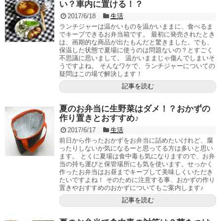
い？車内に置ける！？
2017/6/18
生活
ランチジャーは温かいものを温かいままに、食べるま
でキープできるお弁当箱です。 最初に発売されたとき
は、画期的な商品が出たもんだと驚きました。でも、
保温した状態で夏場に使うのは問題ないの？とすごく
不思議に思いまして。 温かいままじゃ傷んでしまいそ
うですよね。 そんなワケで、ランチジャーについての
疑問はこの場で解決します！
記事を読む
夏のお弁当に生野菜はダメ！？おかずの
作り置きとおすすめ♪
2017/6/17
生活
前日から作ったおかずをお弁当に詰めたいけれど、腐
ったりしないか気になるーと思ってる方は多いと思い
ます。 とくに夏場は食中毒も気になりますので、お弁
当の持ち運びと保管場所にも気を使います。せっかく
作ったお弁当はお昼までキープして美味しくいただき
たいですよね！ そのために注意する事、おかずの作り
置きやおすすめのおかずについてもご案内します♪
記事を読む