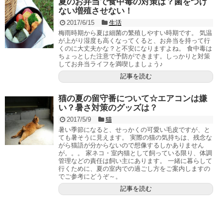
夏のお弁当で食中毒の対策は？菌をつけ
ない増殖させない！
2017/6/15
生活
梅雨時期から夏は細菌の繁殖しやすい時期です。 気温
が上がり湿度も高くなってくると、お弁当を持って行
くのに大丈夫かな？と不安になりますよね。 食中毒は
ちょっとした注意で予防ができます。しっかりと対策
してお弁当ライフを満喫しましょう♪
記事を読む
猫の夏の留守番について☆エアコンは嫌
い？暑さ対策のグッズは？
2017/5/9
猫
暑い季節になると、せっかくの可愛い毛皮ですが、と
ても暑そうに見えます。 実際の猫の気持ちは、残念な
がら猫語が分からないので想像するしかありません
が。。。 家ネコ・室内猫として飼っている限り、体調
管理などの責任は飼い主にあります。 一緒に暮らして
行くために、夏の室内での過ごし方をご案内しますの
でご参考にどうぞ～。
記事を読む