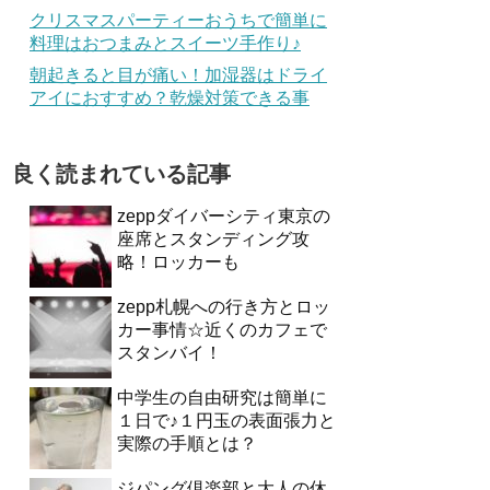
クリスマスパーティーおうちで簡単に
料理はおつまみとスイーツ手作り♪
朝起きると目が痛い！加湿器はドライ
アイにおすすめ？乾燥対策できる事
良く読まれている記事
zeppダイバーシティ東京の
座席とスタンディング攻
略！ロッカーも
zepp札幌への行き方とロッ
カー事情☆近くのカフェで
スタンバイ！
中学生の自由研究は簡単に
１日で♪１円玉の表面張力と
実際の手順とは？
ジパング倶楽部と大人の休