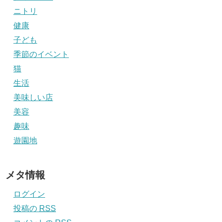
ニトリ
健康
子ども
季節のイベント
猫
生活
美味しい店
美容
趣味
遊園地
メタ情報
ログイン
投稿の
RSS