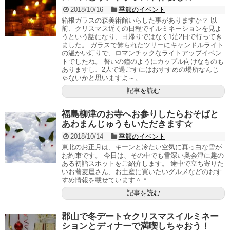
2018/10/16
季節のイベント
箱根ガラスの森美術館いらした事がありますか？ 以
前、クリスマス近くの日程でイルミネーションを見よ
うという話になり、日帰りではなく1泊2日で行ってき
ました。 ガラスで飾られたツリーにキャンドルライト
の温かい灯りで、ロマンチックなライトアップイベン
トでしたね。 誓いの鐘のようにカップル向けなものも
ありますし、2人で過ごすにはおすすめの場所なんじ
ゃないかと思いますよ～。
記事を読む
福島柳津のお寺へお参りしたらおそばと
あわまんじゅうもいただきます☆
2018/10/14
季節のイベント
東北のお正月は、キーンと冷たい空気に真っ白な雪が
お約束です。 今日は、その中でも雪深い奥会津に趣の
ある初詣スポットをご紹介します。 途中で立ち寄りた
いお蕎麦屋さん、お土産に買いたいグルメなどのおす
すめ情報を載せています＾＾
記事を読む
郡山で冬デート☆クリスマスイルミネー
ションとディナーで満喫しちゃおう！