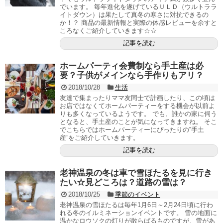
でいます。 毎年進化を遂げているＵＬＤ（ウルトララ
イトダウン）は果たして真冬の寒さに対抗できるの
か！？ 商品の最新情報と実際の体感レビューを余すと
ころなくご紹介していきます☆☆
記事を読む
ホームパーティ会費制なら手土産は必
要？子供がメインなら手作りもアリ？
2018/10/28
生活
友達で集まったりママ友同士で計画したり、この頃は
お店ではなくてホームパーティーをする機会が以前よ
りも多くなっているようです。 でも、誰かの家に伺う
となると、手土産のことが気になってきますね。 そこ
でこちらではホームパーティーにぴったりの‟手土
産”をご紹介していきます。
記事を読む
老神温泉の冬は車で雪ほたるを見に行き
たい☆見どころは？道路の雪は？
2018/10/25
季節のイベント
老神温泉の雪ほたるは毎年1月6日～2月24日頃に行わ
れる冬のイルミネーションイベントです。 雪の地面に
温かなロウソクの灯りが散らばるものですが、雪があ