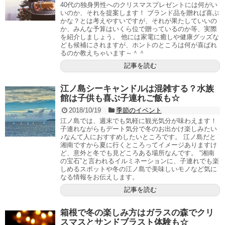
40代の独身男性へのクリスマスプレゼントには何がい
いのか、それを提案します！ ブランド品を贈れば喜ぶ
かな？とは考えやすいですが、それが果たしていいの
か、みんな予算はいくら位で贈っているのか等、実際
を紹介しましょう。 他には家電に癒しや健康グッズな
ども候補にされますが、ホントのところは何が喜ばれ
るのか教えちゃいます～＾＾
記事を読む
江ノ島シーキャンドルは混雑する？水族
館は子供も喜ぶ子連れご飯も☆
2018/10/19
季節のイベント
江ノ島では、週末でも気軽に観光気分が味わえます！
子連れながらもデート気分で冬のお出かけ楽しみたい
♪なんて人におすすめしたいところです。 江ノ島だと
湘南ですから夏に行くところってイメージありますけ
ど、意外と冬でも見どころある場所なんです。 “湘南
の宝石”と言われるイルミネーションに、子連れでも楽
しめるスポットや冬の江ノ島で美味しいモノなど気に
なる情報をお伝えします。
記事を読む
箱根で冬の楽しみ方はガラスの森でクリ
スマスとサンドブラスト体験も☆