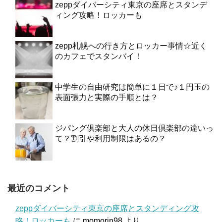
zeppダイバーシティ東京の座席とスタンデ
ィング攻略！ロッカーも
zepp札幌への行き方とロッカー事情☆近く
のカフェでスタンバイ！
中学生の自由研究は簡単に１日で♪１円玉の
表面張力と実際の手順とは？
ジパング倶楽部と大人の休日倶楽部の違いっ
て？割引や利用制限はあるの？
最近のコメント
zeppダイバーシティ東京の座席とスタンディング攻
略！ロッカーも
に
momorin98
より