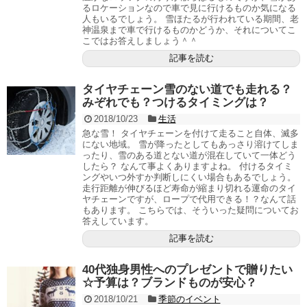
るロケーションなので車で見に行けるものか気になる
人もいるでしょう。 雪ほたるが行われている期間、老
神温泉まで車で行けるものかどうか、それについてこ
こではお答えしましょう＾＾
記事を読む
タイヤチェーン雪のない道でも走れる？
みぞれでも？つけるタイミングは？
2018/10/23
生活
急な雪！ タイヤチェーンを付けて走ること自体、滅多
にない地域。 雪が降ったとしてもあっさり溶けてしま
ったり、雪のある道とない道が混在していて一体どう
したら？ なんて事よくありますよね。 付けるタイミ
ングやいつ外すか判断しにくい場合もあるでしょう。
走行距離が伸びるほど寿命が縮まり切れる運命のタイ
ヤチェーンですが、ロープで代用できる！？なんて話
もあります。 こちらでは、そういった疑問についてお
答えしています。
記事を読む
40代独身男性へのプレゼントで贈りたい
☆予算は？ブランドものが安心？
2018/10/21
季節のイベント