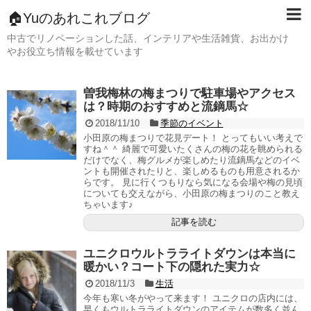
🏠Yuのあれこれブログ
中古でリノベーションした話、インテリアや生活雑貨、お出かけ
やお役立ち情報を載せています
曽我梅林の梅まつりで駐車場やアクセス
は？時期のおすすめと流鏑馬☆
2018/11/10
季節のイベント
小田原の梅まつりで花見デート！ とってもいい考えで
すね＾＾ 綺麗で可愛いたくさんの梅の花を眺められる
だけでなく、梅グルメが楽しめたり流鏑馬などのイベ
ントも開催されたりと、楽しめるものも用意されるか
らです。 見に行くつもりなら気になる会場や梅の見頃
についても交えながら、小田原の梅まつりのこと教え
ちゃいます♪
記事を読む
ユニクロウルトラライトダウンは本当に
暖かい？コート下の隠れた実力☆
2018/11/3
生活
今年も寒い冬がやって来ます！ ユニクロの店内には、
早くもウルトラライトダウンのアイテムが数多く並ん