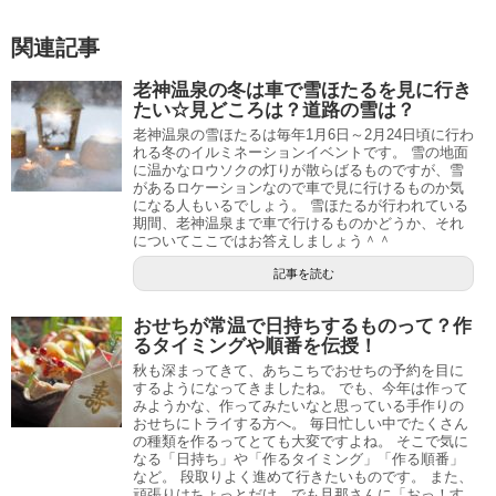
関連記事
老神温泉の冬は車で雪ほたるを見に行き
たい☆見どころは？道路の雪は？
老神温泉の雪ほたるは毎年1月6日～2月24日頃に行わ
れる冬のイルミネーションイベントです。 雪の地面
に温かなロウソクの灯りが散らばるものですが、雪
があるロケーションなので車で見に行けるものか気
になる人もいるでしょう。 雪ほたるが行われている
期間、老神温泉まで車で行けるものかどうか、それ
についてここではお答えしましょう＾＾
記事を読む
おせちが常温で日持ちするものって？作
るタイミングや順番を伝授！
秋も深まってきて、あちこちでおせちの予約を目に
するようになってきましたね。 でも、今年は作って
みようかな、作ってみたいなと思っている手作りの
おせちにトライする方へ。 毎日忙しい中でたくさん
の種類を作るってとても大変ですよね。 そこで気に
なる「日持ち」や「作るタイミング」「作る順番」
など。 段取りよく進めて行きたいものです。 また、
頑張りはちょっとだけ、でも旦那さんに「おっ！す