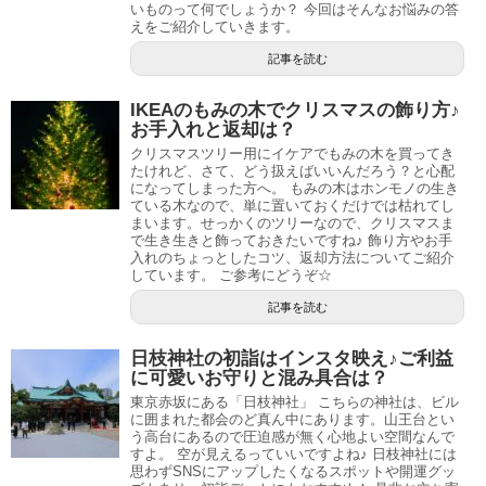
いものって何でしょうか？ 今回はそんなお悩みの答
えをご紹介していきます。
記事を読む
IKEAのもみの木でクリスマスの飾り方♪
お手入れと返却は？
クリスマスツリー用にイケアでもみの木を買ってき
たけれど、さて、どう扱えばいいんだろう？と心配
になってしまった方へ。 もみの木はホンモノの生き
ている木なので、単に置いておくだけでは枯れてし
まいます。せっかくのツリーなので、クリスマスま
で生き生きと飾っておきたいですね♪ 飾り方やお手
入れのちょっとしたコツ、返却方法についてご紹介
しています。 ご参考にどうぞ☆
記事を読む
日枝神社の初詣はインスタ映え♪ご利益
に可愛いお守りと混み具合は？
東京赤坂にある「日枝神社」 こちらの神社は、ビル
に囲まれた都会のど真ん中にあります。山王台とい
う高台にあるので圧迫感が無く心地よい空間なんで
すよ。 空が見えるっていいですよね♪ 日枝神社には
思わずSNSにアップしたくなるスポットや開運グッ