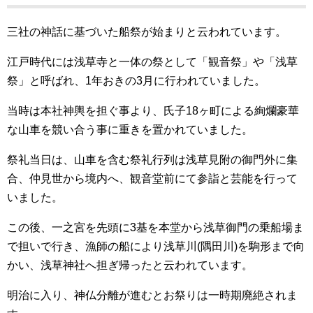
三社の神話に基づいた船祭が始まりと云われています。
江戸時代には浅草寺と一体の祭として「観音祭」や「浅草
祭」と呼ばれ、1年おきの3月に行われていました。
当時は本社神輿を担ぐ事より、氏子18ヶ町による絢爛豪華
な山車を競い合う事に重きを置かれていました。
祭礼当日は、山車を含む祭礼行列は浅草見附の御門外に集
合、仲見世から境内へ、観音堂前にて参詣と芸能を行って
いました。
この後、一之宮を先頭に3基を本堂から浅草御門の乗船場ま
で担いで行き、漁師の船により浅草川(隅田川)を駒形まで向
かい、浅草神社へ担ぎ帰ったと云われています。
明治に入り、神仏分離が進むとお祭りは一時期廃絶されま