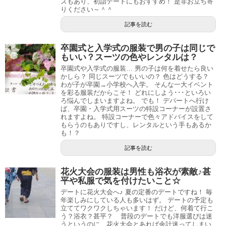
ズもあり、初詣デートにもおすすめ！ 是非お立ち寄
りください～＾＾
記事を読む
卒園式と入学式の服装で男の子は同じで
もいい？スーツの色やレンタルは？
卒園式や入学式の服装… 男の子は何を着せたら良い
かしら？ 同じスーツでもいいの？ 色はどうする？
わが子が卒園→小学校へ入学。 そんな一大イベント
を彩る服装だからこそ！ どれにしよう･･･といろい
ろ悩んでしまいますよね。 でも！ デパートへ行け
ば、卒園・入学式用スーツの特設コーナーが設置さ
れますよね。 特設コーナーで色々アドバイスをして
もらうのもありですし、レンタルという手もあるか
も！？
記事を読む
花火大会の服装は男性も浴衣が素敵♪甚
平や私服で気を付けたいこと☆
デートに花火大会へ♪ 夏の定番のデートですね！ 毎
年楽しみにしている人も多いはず。 デートの予定も
立ててワクワクしちゃいます！ だけど、何着て行こ
う？浴衣？甚平？ 普段のデートでも洋服選びは迷
うというのに、花火大会とあれば余計迷ってしまい