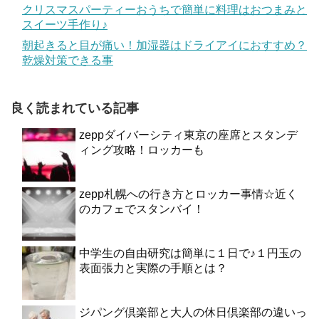
クリスマスパーティーおうちで簡単に料理はおつまみと
スイーツ手作り♪
朝起きると目が痛い！加湿器はドライアイにおすすめ？
乾燥対策できる事
良く読まれている記事
zeppダイバーシティ東京の座席とスタンデ
ィング攻略！ロッカーも
zepp札幌への行き方とロッカー事情☆近く
のカフェでスタンバイ！
中学生の自由研究は簡単に１日で♪１円玉の
表面張力と実際の手順とは？
ジパング倶楽部と大人の休日倶楽部の違いっ