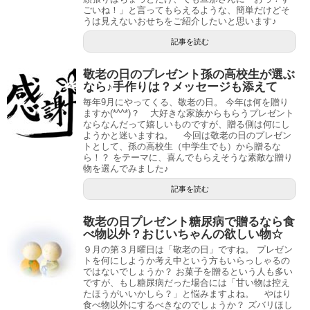
ごいね！」と言ってもらえるような、簡単だけどそ
うは見えないおせちをご紹介したいと思います♪
記事を読む
敬老の日のプレゼント孫の高校生が選ぶ
なら♪手作りは？メッセージも添えて
毎年9月にやってくる、敬老の日。 今年は何を贈り
ますか(*^^*)？ 大好きな家族からもらうプレゼント
ならなんだって嬉しいものですが、贈る側は何にし
ようかと迷いますね。 今回は敬老の日のプレゼン
トとして、孫の高校生（中学生でも）から贈るな
ら！？ をテーマに、喜んでもらえそうな素敵な贈り
物を選んでみました♪
記事を読む
敬老の日プレゼント糖尿病で贈るなら食
べ物以外？おじいちゃんの欲しい物☆
９月の第３月曜日は「敬老の日」ですね。 プレゼン
トを何にしようか考え中という方もいらっしゃるの
ではないでしょうか？ お菓子を贈るという人も多い
ですが、もし糖尿病だった場合には「甘い物は控え
たほうがいいかしら？」と悩みますよね。 やはり
食べ物以外にするべきなのでしょうか？ ズバリほし