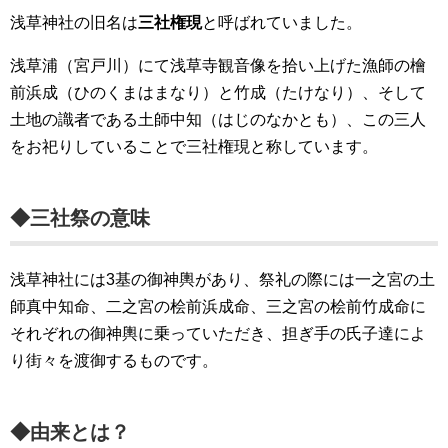
浅草神社の旧名は
三社権現
と呼ばれていました。
浅草浦（宮戸川）にて浅草寺観音像を拾い上げた漁師の檜
前浜成（ひのくまはまなり）と竹成（たけなり）、そして
土地の識者である土師中知（はじのなかとも）、この三人
をお祀りしていることで三社権現と称しています。
◆三社祭の意味
浅草神社には3基の御神輿があり、祭礼の際には一之宮の土
師真中知命、二之宮の桧前浜成命、三之宮の桧前竹成命に
それぞれの御神輿に乗っていただき、担ぎ手の氏子達によ
り街々を渡御するものです。
◆由来とは？