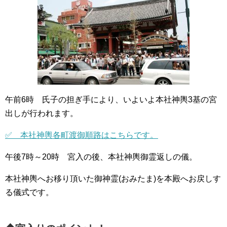
午前6時 氏子の担ぎ手により、いよいよ本社神輿3基の宮
出しが行われます。
✅ 本社神輿各町渡御順路はこちらです。
午後7時～20時 宮入の後、本社神輿御霊返しの儀。
本社神輿へお移り頂いた御神霊(おみたま)を本殿へお戻しす
る儀式です。