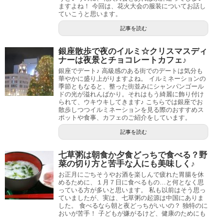
ますよね！ 今回は、花火大会の服装についてお話し
ていこうと思います。
記事を読む
銀座散歩で夜のイルミ☆クリスマスディ
ナーは夜景とチョコレートカフェ♪
銀座でデート♪ 高級感のある街でのデートは気分も
華やかに盛り上がりますよね。 イルミネーションの
季節ともなると、整った街並みにシャンパンゴール
ドの光が溢れんばかり。それはもう綺麗に飾り付け
られて、ウキウキしてきます♪ こちらでは銀座でお
散歩しつつイルミネーションを見る際のおすすめス
ポットや食事、カフェのご紹介をしています。
記事を読む
七草粥は朝食か夕食どっちで食べる？野
菜の切り方と苦手な人にも美味しく♪
お正月にごちそうやお酒を楽しんで疲れた胃腸を休
めるために、１月７日に食べるもの…と何となく思
っている方が多いと思います。 私も以前はそう思っ
ていましたが、実は、七草粥の起源は中国にありま
した。 食べるなら朝と夜どっちがいいの？ 独特のに
おいが苦手！ 子どもが嫌がるけど、健康のためにも