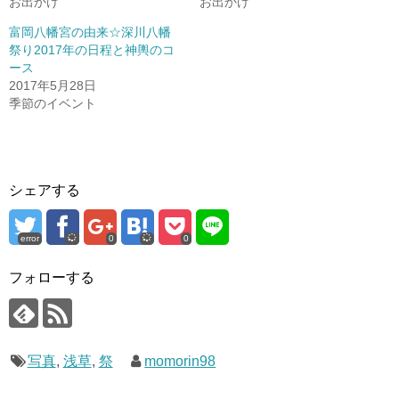
お出かけ
お出かけ
富岡八幡宮の由来☆深川八幡
祭り2017年の日程と神輿のコ
ース
2017年5月28日
季節のイベント
シェアする
error
0
0
フォローする
写真
,
浅草
,
祭
momorin98