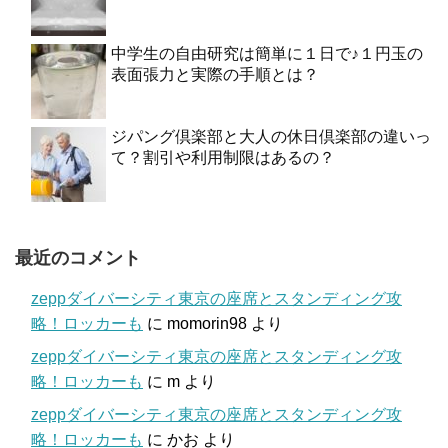
中学生の自由研究は簡単に１日で♪１円玉の
表面張力と実際の手順とは？
ジパング倶楽部と大人の休日倶楽部の違いっ
て？割引や利用制限はあるの？
最近のコメント
zeppダイバーシティ東京の座席とスタンディング攻
略！ロッカーも
に
momorin98
より
zeppダイバーシティ東京の座席とスタンディング攻
略！ロッカーも
に
m
より
zeppダイバーシティ東京の座席とスタンディング攻
略！ロッカーも
に
かお
より