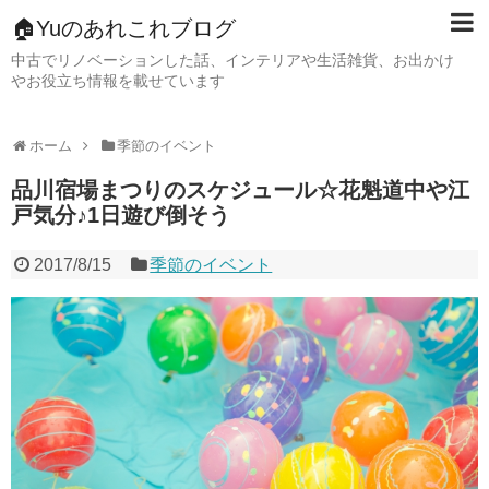
🏠Yuのあれこれブログ
中古でリノベーションした話、インテリアや生活雑貨、お出かけ
やお役立ち情報を載せています
ホーム
季節のイベント
品川宿場まつりのスケジュール☆花魁道中や江
戸気分♪1日遊び倒そう
2017/8/15
季節のイベント