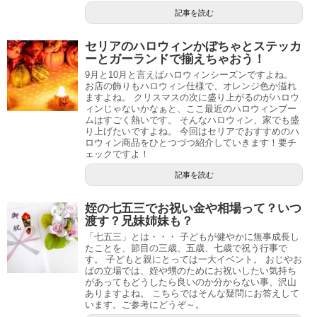
記事を読む
セリアのハロウィンかぼちゃとステッカ
ーとガーランドで揃えちゃおう！
9月と10月と言えばハロウィンシーズンですよね。
お店の飾りもハロウィン仕様で、オレンジ色か溢れ
ますよね。 クリスマスの次に盛り上がるのがハロウ
ィンじゃないかなぁと、ここ最近のハロウィンブー
ムはすごく熱いです。 そんなハロウィン、家でも盛
り上げたいですよね。 今回はセリアでおすすめのハ
ロウィン商品をひとつづつ紹介していきます！要チ
ェックですよ！
記事を読む
姪の七五三でお祝い金や相場って？いつ
渡す？兄妹姉妹も？
「七五三」とは・・・ 子どもが健やかに無事成長し
たことを、節目の三歳、五歳、七歳で祝う行事で
す。 子どもと親にとっては一大イベント。 おじやお
ばの立場では、姪や甥のためにお祝いしたい気持ち
があってもどうしたら良いのか分からない事、沢山
ありますよね。 こちらではそんな疑問にお答えして
います。ご参考にどうぞ～。