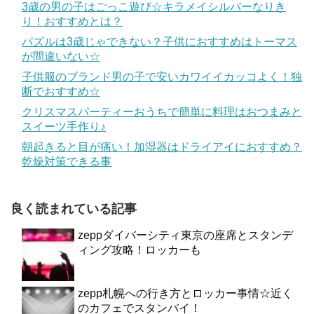
3歳の男の子はごっこ遊び☆キラメイシルバーなりき
り！おすすめとは？
パズルは3歳じゃできない？子供におすすめはトーマス
が間違いない☆
子供服のブランド男の子で安いカワイイカッコよく！独
断でおすすめ☆
クリスマスパーティーおうちで簡単に料理はおつまみと
スイーツ手作り♪
朝起きると目が痛い！加湿器はドライアイにおすすめ？
乾燥対策できる事
良く読まれている記事
zeppダイバーシティ東京の座席とスタンデ
ィング攻略！ロッカーも
zepp札幌への行き方とロッカー事情☆近く
のカフェでスタンバイ！