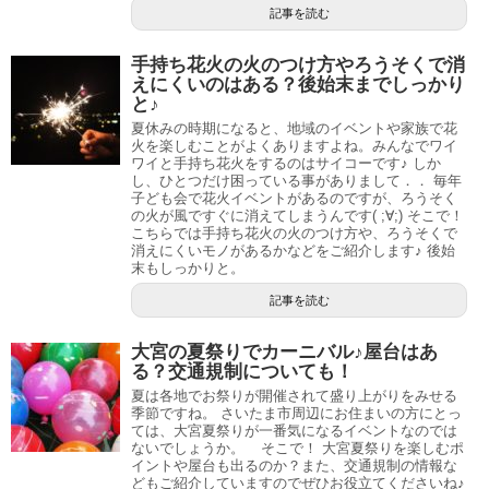
記事を読む
手持ち花火の火のつけ方やろうそくで消
えにくいのはある？後始末までしっかり
と♪
夏休みの時期になると、地域のイベントや家族で花
火を楽しむことがよくありますよね。みんなでワイ
ワイと手持ち花火をするのはサイコーです♪ しか
し、ひとつだけ困っている事がありまして．． 毎年
子ども会で花火イベントがあるのですが、ろうそく
の火が風ですぐに消えてしまうんです( ;∀;) そこで！
こちらでは手持ち花火の火のつけ方や、ろうそくで
消えにくいモノがあるかなどをご紹介します♪ 後始
末もしっかりと。
記事を読む
大宮の夏祭りでカーニバル♪屋台はあ
る？交通規制についても！
夏は各地でお祭りが開催されて盛り上がりをみせる
季節ですね。 さいたま市周辺にお住まいの方にとっ
ては、大宮夏祭りが一番気になるイベントなのでは
ないでしょうか。 そこで！ 大宮夏祭りを楽しむポ
イントや屋台も出るのか？また、交通規制の情報な
どもご紹介していますのでぜひお役立てくださいね♪