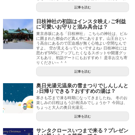
記事を読む
日枝神社の初詣はインスタ映え♪ご利益
に可愛いお守りと混み具合は？
東京赤坂にある「日枝神社」 こちらの神社は、ビル
に囲まれた都会のど真ん中にあります。山王台とい
う高台にあるので圧迫感が無く心地よい空間なんで
すよ。 空が見えるっていいですよね♪ 日枝神社には
思わずSNSにアップしたくなるスポットや開運グッ
ズもあり、初詣デートにもおすすめ！ 是非お立ち寄
りください～＾＾
記事を読む
奥日光湯元温泉の雪まつりでしんしんと
♪日帰りできる？おすすめの湯は？
寒さも芯まで凍る時期になってきましたね。 冬のお
楽しみの日程はもう計画済みでしょうか？ 今回は、
ちょっと大人の奥日光湯元...
記事を読む
サンタクロースいつまで来る？プレゼン