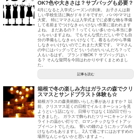
OK?色や大きさは？サブバッグも必要？
4月になると入学式シーズンの到来。 お子さんは新
しい学校生活に胸がドキドキですが、パパやママは
大変。 特にママさんは入学式までに必要な物を準備
して名前までつけなきゃいけない作業に追われます
よね。 まだあるの？！ってくらい多いから本当に参
っちゃいますよね。 でもそんな慌ただしい中でも自
分の準備もしなきゃいけなくて。着るものやら準備
しなきゃいけないのでこれまた大変です。 ママさん
の中にはバッグってどういうのがいいんだろ？って
人もいるはず。 ブランド物OK？ サブバッグはい
る？ そんな疑問を今回はわかりやすくまとめまし
た。
記事を読む
箱根で冬の楽しみ方はガラスの森でクリ
スマスとサンドブラスト体験も☆
箱根ガラスの森美術館いらした事がありますか？ 以
前、クリスマス近くの日程でイルミネーションを見
ようという話になり、日帰りではなく1泊2日で行っ
てきました。 ガラスで飾られたツリーにキャンドル
ライトの温かい灯りで、ロマンチックなライトアッ
プイベントでしたね。 誓いの鐘のようにカップル向
けなものもありますし、2人で過ごすにはおすすめの
場所なんじゃないかと思いますよ～。