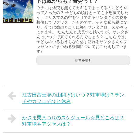
トは親からも？苦労って？
ウチには煙突も無くてカギも閉まってるのにどうや
って入ったの？ 子どもの頃はとっても不思議でした
が、クリスマスの空をソリで走るサンタさんの姿を
想像してワクワクしたものです。そんな私も親にな
り、今では娘のところに毎年サンタクロースがやっ
てきます。 だんだんと成長する娘ですが、サンタさ
んはいつまで来てくれるんでしょう？ こちらでは、
子どものいるおうちなら必ず訪れるサンタさんやプ
レゼントにまつわる疑問についておこたえしていま
す♪
記事を読む
江古田富士塚の山開きはいつ？駐車場は？ラン
チやカフェでひと休み
かさま栗まつりのスケジュール☆見どころは？
駐車場やアクセスは？