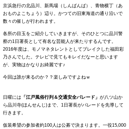
京浜急行の北品川、新馬場（しんばんば）、青物横丁（あ
おものよこちょう）辺り。かつての旧東海道の通り沿いで
数々の催しが行われます。
各所の目玉をご紹介していきますが、そのひとつに品川警
察の1日署長として有名な芸能人が来たりするんです。
2016年度は、モノマネタレントとしてブレイクした福田彩
乃さんでした。テレビで見てもキレイだなーと思います
が、実物はかなりお綺麗です♪
今回は誰が来るのか？？楽しみですよねｗ
日曜には
「江戸風俗行列＆交通安全パレード」
が八ツ山か
ら品川寺(ほんせんじ)まで、1日署長がパレードを先導して
行きます。
仮装希望の参加者約100人は公募で決まります。一役15,000