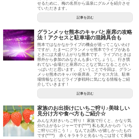
せるために、梅の名所から温泉にグルメを紹介させ
ていただきます。
記事を読む
グランメッセ熊本のキャパと座席の攻略
法！アクセスと駐車場の混雑具合も
熊本ではなかなかライブの機会が巡ってこないわけ
ですが、たまーにグランメッセ熊本でライブがある
ときには大盛り上がりな熊本です。 ライブのときは
県外から参加のみなさんも多いでしょうし、行き慣
れてない会場だと座席のことなど気になることがい
っぱいだと思います。 ということで今回は、グラン
メッセ熊本のキャパや座席表、アクセス方法、駐車
場情報などなどライブ参戦時に気になる情報をご紹
介していきます！
記事を読む
家族のお出掛けにいちご狩り♪美味しい
見分け方や食べ方もご紹介☆
みんな大好きいちご狩り！ 家族で行くと、かなり気
分の上がるレジャーです(*^^*) 私も友人からの「いち
ご狩りに行こう！」 なんてお誘いが嬉しかったもの
です(*^^*) 赤くキラキラと光るいちごは甘くて美味