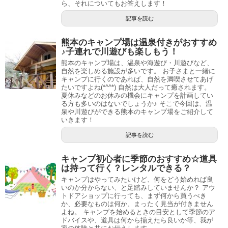
ら、それについてもお答えします！
記事を読む
熊本のキャンプ場は温泉付きがおすすめ
♪子連れで川遊びも楽しもう！
熊本のキャンプ場は、温泉や海遊び・川遊びなど、
自然を楽しめる施設が多いです。 お子さまと一緒に
キャンプに行くのであれば、自然を満喫させてあげ
たいですよね(*^^*) 自然は大人だって癒されます。
夏休みなどのお休みの機会にキャンプを計画してい
る方も多いのはないでしょうか♪ そこで今回は、温
泉や川遊びができる熊本のキャンプ場をご紹介して
いきます！
記事を読む
キャンプ初心者に季節のおすすめ☆道具
は持って行く？レンタルできる？
キャンプはやってみたいけど、何をどう始めれば良
いのか分からない、と足踏みしていませんか？ アウ
トドアショップに行っても、まず何から買うべき
か、必要なものは何か、まったく見当が付きません
よね。 キャンプを始めるときの目安として季節のア
ドバイスや、道具は何から揃えたら良いか等、我が