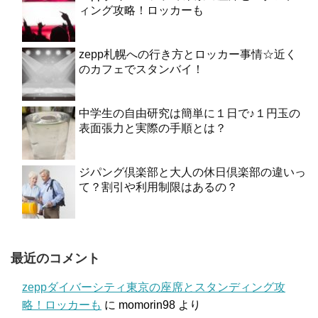
ィング攻略！ロッカーも
zepp札幌への行き方とロッカー事情☆近く
のカフェでスタンバイ！
中学生の自由研究は簡単に１日で♪１円玉の
表面張力と実際の手順とは？
ジパング倶楽部と大人の休日倶楽部の違いっ
て？割引や利用制限はあるの？
最近のコメント
zeppダイバーシティ東京の座席とスタンディング攻
略！ロッカーも
に
momorin98
より