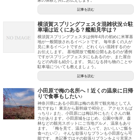
家の体験と共にお伝えします。
記事を読む
横須賀スプリングフェスタ混雑状況☆駐
車場は近くにある？艦船見学は？
横須賀スプリングフェスタは例年4月の初めに米軍基
地が一般開放されるイベントです。 毎年多くの人が
見に来るイベントですが、どれくらい混雑するのか
お伝えします。 基地開放で艦船公開もあるのが通例
ですがスプリングフェスタにもあるのか、また屋台
などの内容も紹介します。 気になる持ち物のことや
駐車場についても教えましょう。
記事を読む
小田原で梅の名所へ！近くの温泉に日帰
りで食事もしたい♪
神奈川県にある小田原は梅の名所で観光地として人
気ですね！ 東京から新幹線で40分と、アクセスもば
っちり♪ また、小田原には梅以外にもたくさんの魅
力があります。小田原城をはじめ、公園や海岸、森
林などの観光スポットにご当地グルメ、温泉もあり
ます。 「梅を見て、温泉に入って、おいしいご飯を
食べたい♡」 そんな欲張りなプランも小田原なら可
能です。 本記事ではその欲張りプランをより充実さ