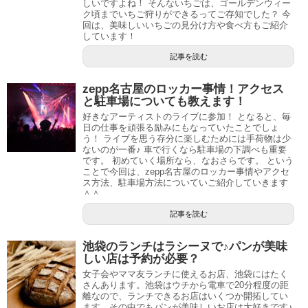
しいですよね！ そんないちごは、ゴールデンウィー
ク頃までいちご狩りができるってご存知でした？ 今
回は、美味しいいちごの見分け方や食べ方もご紹介
しています！
記事を読む
zepp名古屋のロッカー事情！アクセス
と駐車場についても教えます！
好きなアーティストのライブに参加！ となると、毎
日の仕事を頑張る励みにもなっていたことでしょ
う！ ライブを思う存分に楽しむためには手荷物は少
ないのが一番♪ 車で行くなら駐車場の下調べも重要
です。 初めていく場所なら、なおさらです。 という
ことで今回は、zepp名古屋のロッカー事情やアクセ
ス方法、駐車場方法についていご紹介していきます
＾＾
記事を読む
池袋のランチはラシーヌで♪パンが美味
しい店は予約が必要？
女子会やママ友ランチに使えるお店、池袋にはたく
さんあります。池袋はウチから電車で20分程度の距
離なので、ランチできるお店はいくつか開拓してい
ます。その中でもパンが美味しいお店は大好きです♪