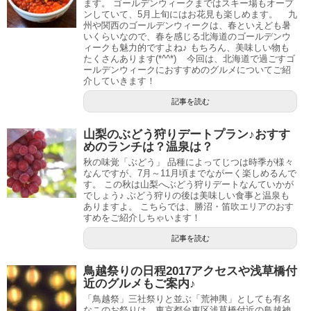
ます。 ゴールデンウィークまではスキー場もオープ
ンしていて、5月上旬にはお花見も楽しめます。 九
州や関西のゴールデンウィークは、春といえども暑
いくらいなので、春を感じる北海道のゴールデンウ
ィークも魅力的ですよね♪ もちろん、美味しい物も
たくさんあります(*^^*) 今回は、北海道で過ごすゴ
ールデンウィークにおすすめのグルメについてご紹
介していきます！
記事を読む
山梨のぶどう狩りデートプラン♪おすす
めのランチは？温泉は？
秋の味覚「ぶどう」 品種によってじつは時季が様々
なんですが、7月～11月頃までながーく楽しめるんで
す。 この秋は山梨へぶどう狩りデートなんていかが
でしょう♪ ぶどう狩りの後は美味しい食事と温泉も
ありますよ。 こちらでは、勝沼・笛吹エリアのおす
すめをご紹介しちゃいます！
記事を読む
鳥越祭りの日程2017アクセスや浅草橋付
近のグルメもご案内♪
「鳥越祭」三社祭りと並ぶ「荒神輿」としても有名
なこのお祭りは、東京都台東区浅草橋付近の鳥越神