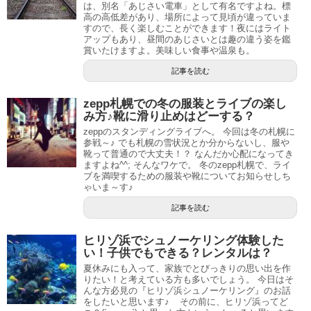
は、別名「あじさい電車」として有名ですよね。標
高の高低差があり、場所によって見頃が違っていま
すので、長く楽しむことができます！夜にはライト
アップもあり、昼間のあじさいとは趣の違う姿を鑑
賞いたけますよ。美味しい食事や温泉も。
記事を読む
zepp札幌での冬の服装とライブの楽し
み方♪靴に滑り止めはどーする？
zeppのスタンディングライブへ。 今回は冬の札幌に
参戦～♪ でも札幌の雪状況とか分からないし、服や
靴って普通ので大丈夫！？ なんだか心配になってき
ますよね^^; そんなワケで。 冬のzepp札幌で、ライ
ブを満喫するための服装や靴についてお知らせしち
ゃいま～す♪
記事を読む
ヒリゾ浜でシュノーケリング体験した
い！子供でもできる？レンタルは？
夏休みにも入って、家族でとびっきりの思い出を作
りたい！と考えている方も多いでしょう。 今日はそ
んな方必見の『ヒリゾ浜シュノーケリング』のお話
をしたいと思います♪ その前に、ヒリゾ浜ってど