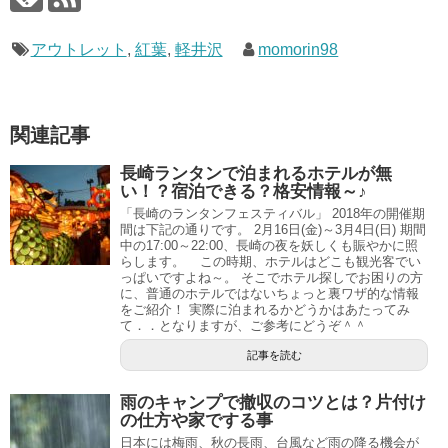
アウトレット
,
紅葉
,
軽井沢
momorin98
関連記事
長崎ランタンで泊まれるホテルが無
い！？宿泊できる？格安情報～♪
「長崎のランタンフェスティバル」 2018年の開催期
間は下記の通りです。 2月16日(金)～3月4日(日) 期間
中の17:00～22:00、長崎の夜を妖しくも賑やかに照
らします。 この時期、ホテルはどこも観光客でい
っぱいですよね～。 そこでホテル探しでお困りの方
に、普通のホテルではないちょっと裏ワザ的な情報
をご紹介！ 実際に泊まれるかどうかはあたってみ
て．．となりますが、ご参考にどうぞ＾＾
記事を読む
雨のキャンプで撤収のコツとは？片付け
の仕方や家でする事
日本には梅雨、秋の長雨、台風など雨の降る機会が