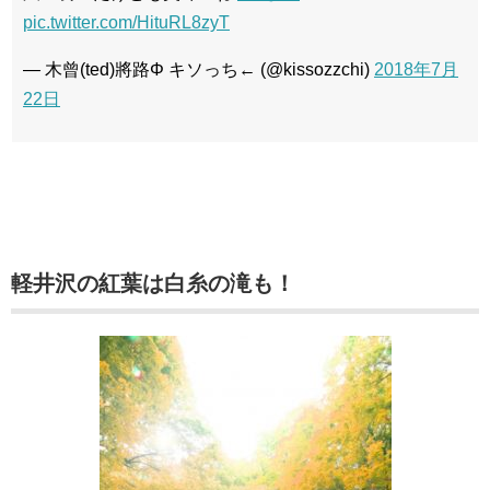
pic.twitter.com/HituRL8zyT
— 木曾(ted)將路Φ キソっち← (@kissozzchi)
2018年7月
22日
軽井沢の紅葉は白糸の滝も！