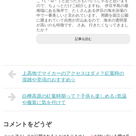
こ？(´・ω・`) と思った方もいらっしゃると思います
ので、ちょっとだけご紹介しますね。 伊豆半島の最
南端にある海岸で、たくさんある伊豆の海水浴場の
中で一番美しいと言われています。 周囲を国立公園
に囲まれていて自然が沢山あるので、海水の透明度
が高いのも特徴です。 さあ、行きたくなってきまし
たか？
記事を読む
上高地でマイカーのアクセスはダメ？紅葉時の
混雑や見頃のおすすめ☆
白樺高原の紅葉時期って？子供も楽しめる♪気温
や服装に気を付けて
コメントをどうぞ