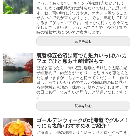
けっこうあります。 キャンプ中は仕方ないとして
も、せめて撤収時だけは降らないで欲しいと思いま
すよね。雨の時は片付けやメンテナンス等やること
が多いので気が重くなります。でも、帰宅して片付
けるまでがキャンプです。 せっかく行くなら不便を
楽しんでしまいましょう♪ ってことで、今回は雨の
時の撤収方法についてご案内します。
記事を読む
裏磐梯五色沼は雨でも魅力いっぱい♪カ
フェでひと息お土産情報も☆
観光と言ったら、青い空に燦燦と降り注ぐ太陽の光
が理想的で、雨だとがっかり… と思う方がほとんど
だと思いますが、ちょっと待ってください！ 雨の
日もとってもいいものですよ♪ 今回は雨の日に見せ
る裏磐梯五色沼の一味違った顔をご紹介します。 雨
の日にも行ってみたいと思うこと間違いなしですよ
☆
記事を読む
ゴールデンウィークの北海道でグルメ！
うにも堪能♪おすすめをご紹介！
北海道は、他の地域よりもゆっくりと春がやってき