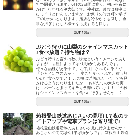
社で開催されます。6月の2日間に渡り、朝から夜に
かけて行われる例大祭です。神社は、普段は町中に
ひっそりと佇んでいますが、お祭りの時は町を挙げ
ての賑わいとなります。露店を冷やかすも良し、勇
壮な担ぎ手たちの様子を応援するも良し。
記事を読む
ぶどう狩りに山梨のシャインマスカット
♪食べ放題？持ち物は？
ぶどう狩りと言えば秋の味覚というイメージがあり
ますが、品種によっては7月頃からあるんです。
様々な品種がある中で、近年注目されているのが
「シャインマスカット」 皮ごと食べられて、種も無
いので食べやすい！ この頃は近所のスーパーでも見
かけるようになりましたが、 もぎたての大きな実
は、パーンと張ってキラキラ輝いています！ この秋
はシャインマスカットを食べに行きませんか～？
記事を読む
箱根登山鉄道あじさいの見頃は？夜のラ
イトアップや電車プランは寄り道で♪
箱根登山鉄道沿線のあじさいを見に行きませんか？
あじさいの開花は6月半ば頃からです。箱根登山鉄道