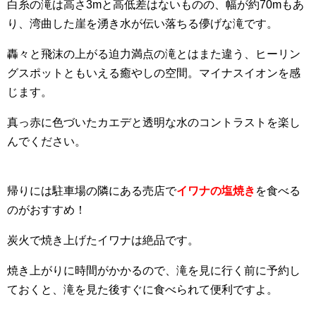
白糸の滝は高さ3mと高低差はないものの、幅が約70mもあ
り、湾曲した崖を湧き水が伝い落ちる儚げな滝です。
轟々と飛沫の上がる迫力満点の滝とはまた違う、ヒーリン
グスポットともいえる癒やしの空間。マイナスイオンを感
じます。
真っ赤に色づいたカエデと透明な水のコントラストを楽し
んでください。
帰りには駐車場の隣にある売店で
イワナの塩焼き
を食べる
のがおすすめ！
炭火で焼き上げたイワナは絶品です。
焼き上がりに時間がかかるので、滝を見に行く前に予約し
ておくと、滝を見た後すぐに食べられて便利ですよ。