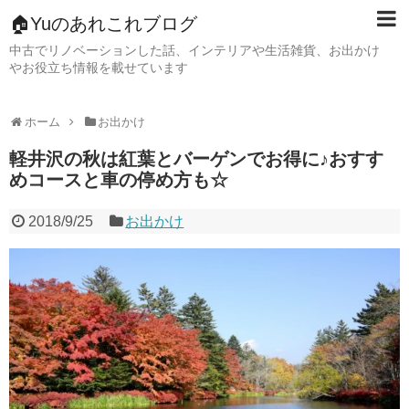
🏠Yuのあれこれブログ
中古でリノベーションした話、インテリアや生活雑貨、お出かけ
やお役立ち情報を載せています
ホーム
お出かけ
軽井沢の秋は紅葉とバーゲンでお得に♪おすす
めコースと車の停め方も☆
2018/9/25
お出かけ