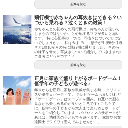
記事を読む
飛行機で赤ちゃんの耳抜きはできる？い
つから乗れる？泣くときの対策！
赤ちゃんとの初めての飛行機は、赤ちゃんが泣いて
しまうのではないか、と心配するママが多いと思い
ます。 特に心配事の一つは、耳抜きについてではな
いでしょうか。 私は今までに、息子が生後6か月過
ぎと1歳10か月の時に飛行機に乗りました。 その時
の様子を含め、耳抜きについて紹介していきますね♪
ご参考にどうぞです＾＾
記事を読む
正月に家族で盛り上がるボードゲーム！
低学年の子どもが遊べる♪
年末からお正月に家族や親戚が集まる時。 クリスマ
スや誕生日パーティで。 テレビゲームも良いけれど
「ボードゲーム」はテーブルを囲み、お互いの顔を
見ながら楽しめるのが良いところです♪ こちらで
は、低学年の子どもから大人まで楽しめるボードゲ
ームをご紹介しています。パパやママのサポートが
あれば、幼稚園の子どもでも遊べます。 家族やお友
達同士でワイワイ遊んでみませんか～。