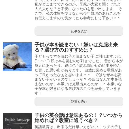
私がどこまでできるのか、母親が大変と聞くけれど
大丈夫かな？と不安になったのを思い出します。 そ
こで、私の体験を交えながら少年野球のあれこれを
お伝えしますので良かったら参考にして下さい＾＾
記事を読む
子供が本を読まない！嫌いは克服出来
る？選び方のおすすめは？
子どもって本を読む子と読まない子に別れますよね
(´・ω・`) 私は本を読むのが好きでした。 昔から本が
身近にあったり、親に色々読み聞かせの絵本を読ん
だ貰った思い出があります。 自然に読める環境があ
って良かったなぁと思います＾＾ ではなぜ本を読
まない子がいるのでしょうか？ 今回はなんで本を読
まないのか、本嫌いは克服出来るのか！？ 本嫌いな
子が本が好きになる選び方のこつを紹介していきま
す！
記事を読む
子供の英会話は意味あるの！？いつから
始めれば？教室に通うべき？
英語教育は、出来るだけ早い方がいい！ ウチの子も