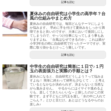
記事を読む
夏休みの自由研究は小学生の高学年？台
風の仕組みやまとめ方
夏休みの自由研究では、毎回どんなテーマにしよう
か悩みます。 早めに手を付けて夏休みをしっかり満
喫できると良いのですが、大体において後回しにし
てしまうので、やっつけ仕事になってしまう事もあ
りますよね。「台風はなぜできるのか」 これは娘が
小学3年生の時に自由研究で行ったテーマですが、実
際に取り掛かるとけっこう難しいです。
記事を読む
中学生の自由研究は簡単に１日で♪１円
玉の表面張力と実際の手順とは？
夏休みになると、自由研究どうしよう？って悩みま
すよね！ 簡単に終わって材料も少なくて．．と考え
ているとなかなか決められず、決まらないと当然な
がら進みません。 やるからにはイヤイヤ進めるよ
りも、楽しくできたらいいな～と探したのがこの実
験です。まず子どもに1円玉を渡し「水の中に入れて
ごらん？」とひと言だけ。あとはどうなるやらのお
楽しみ♪