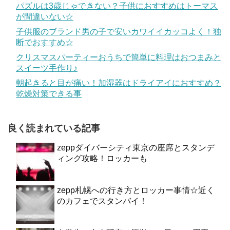
パズルは3歳じゃできない？子供におすすめはトーマス
が間違いない☆
子供服のブランド男の子で安いカワイイカッコよく！独
断でおすすめ☆
クリスマスパーティーおうちで簡単に料理はおつまみと
スイーツ手作り♪
朝起きると目が痛い！加湿器はドライアイにおすすめ？
乾燥対策できる事
良く読まれている記事
zeppダイバーシティ東京の座席とスタンデ
ィング攻略！ロッカーも
zepp札幌への行き方とロッカー事情☆近く
のカフェでスタンバイ！