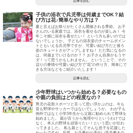
記事を読む
子供の浴衣で兵児帯は何歳までOK？結
び方は花♪簡単なやり方は？
夏と言えばお祭りがたくさん開催される季節。 お子
さんのいる家庭では、浴衣を着せるのが楽しみ！ 今
年こそ娘に浴衣を着せたい！ という方も多いのでは
ないでしょうか。 子どもの浴衣姿のチャームポイン
トともいえる兵児帯ですが、可愛い結び方だと後ろ
姿のキュートさがアップしますね！ ただ気になるの
は、何歳までいけるのか？？ お子さん自身がもうヤ
ダ！って思うかもしれません。 ということで、その
辺りの事情や可愛い結び方で“花”の作り方、簡単にで
きる方法などをご紹介いたします！
記事を読む
少年野球はいつから始める？必要なもの
や親の負担はどの程度なの？
男児の花形スポーツと言って思い浮かぶのは、今も
昔も野球やサッカーではないでしょうか。 わが子も
例外ではなく小学3年生から父親に勧められて野球を
始めました。 親が言うから無理やりというわけでは
なく、本人の野球を頑張りたい！という思いが伝わ
ってきました。 私も親としてそんな息子を応援した
かったですが、反面、お当番やお手伝い等共働きの