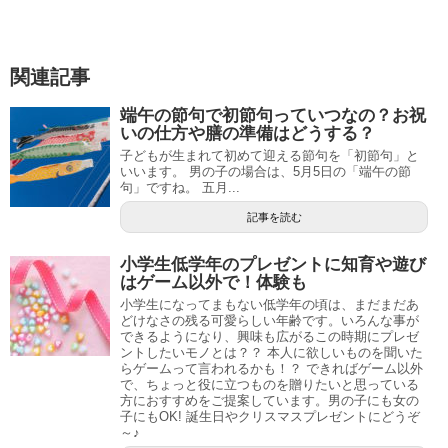
関連記事
端午の節句で初節句っていつなの？お祝
いの仕方や膳の準備はどうする？
子どもが生まれて初めて迎える節句を「初節句」と
いいます。 男の子の場合は、5月5日の「端午の節
句」ですね。 五月...
記事を読む
小学生低学年のプレゼントに知育や遊び
はゲーム以外で！体験も
小学生になってまもない低学年の頃は、まだまだあ
どけなさの残る可愛らしい年齢です。いろんな事が
できるようになり、興味も広がるこの時期にプレゼ
ントしたいモノとは？？ 本人に欲しいものを聞いた
らゲームって言われるかも！？ できればゲーム以外
で、ちょっと役に立つものを贈りたいと思っている
方におすすめをご提案しています。男の子にも女の
子にもOK! 誕生日やクリスマスプレゼントにどうぞ
～♪