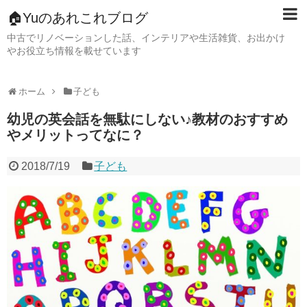
🏠Yuのあれこれブログ
中古でリノベーションした話、インテリアや生活雑貨、お出かけ
やお役立ち情報を載せています
ホーム
子ども
幼児の英会話を無駄にしない♪教材のおすすめ
やメリットってなに？
2018/7/19
子ども