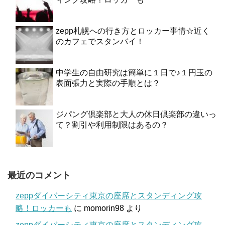
zepp札幌への行き方とロッカー事情☆近く
のカフェでスタンバイ！
中学生の自由研究は簡単に１日で♪１円玉の
表面張力と実際の手順とは？
ジパング倶楽部と大人の休日倶楽部の違いっ
て？割引や利用制限はあるの？
最近のコメント
zeppダイバーシティ東京の座席とスタンディング攻
略！ロッカーも
に
momorin98
より
zeppダイバーシティ東京の座席とスタンディング攻