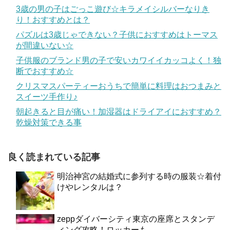
3歳の男の子はごっこ遊び☆キラメイシルバーなりき
り！おすすめとは？
パズルは3歳じゃできない？子供におすすめはトーマス
が間違いない☆
子供服のブランド男の子で安いカワイイカッコよく！独
断でおすすめ☆
クリスマスパーティーおうちで簡単に料理はおつまみと
スイーツ手作り♪
朝起きると目が痛い！加湿器はドライアイにおすすめ？
乾燥対策できる事
良く読まれている記事
明治神宮の結婚式に参列する時の服装☆着付
けやレンタルは？
zeppダイバーシティ東京の座席とスタンデ
ィング攻略！ロッカーも