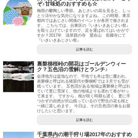
ぞ♪甘味処のおすすめも☆
梅雨の鬱陶しい季節。 あじさいの花を見ると、しっ
とり涼やかな気分になりますよね。 この時期、東京
都内ではあじさい関係のイベントが各所で催されま
す。 こちらでは、台東区の『いきいきあじさい祭』
を取り上げていますので、足を運ばれてはいかがで
すか？2017年 浅草酉の寺 鷲在山 長國寺にて
『いきいきあじさい祭』
記事を読む
裏磐梯桜峠の開花はゴールデンウィー
ク？五色沼の雪解けとランチ♪
会津地方は盆地なので、平地でも冬は雪に覆われ、
表磐梯と呼ばれる猪苗代や磐梯町では３月でも雪が
残っています。 五色沼がある地域は裏磐梯と呼ばれ
ていて更に雪深く、他の地域よりも遅れて春がやっ
て来ます。 ですから、桜が咲く時期も遅く、更に手
つかずの自然が沢山残っているので野生の花も桜と
一緒に楽しめます。 今日は、その五色沼の春をお届
けしたいと思います。
記事を読む
千葉県内の潮干狩り場2017年のおすすめ