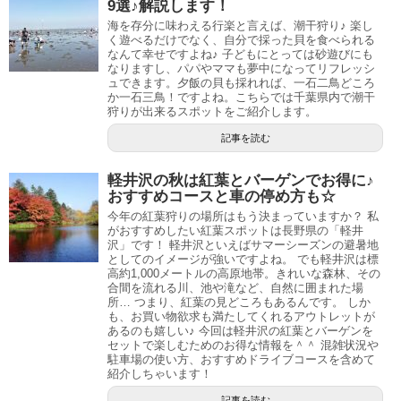
9選♪解説します！
海を存分に味わえる行楽と言えば、潮干狩り♪ 楽し
く遊べるだけでなく、自分で採った貝を食べられる
なんて幸せですよね♪ 子どもにとっては砂遊びにも
なりますし、パパやママも夢中になってリフレッシ
ュできます。夕飯の貝も採れれば、一石二鳥どころ
か一石三鳥！ですよね。こちらでは千葉県内で潮干
狩りが出来るスポットをご紹介します。
記事を読む
軽井沢の秋は紅葉とバーゲンでお得に♪
おすすめコースと車の停め方も☆
今年の紅葉狩りの場所はもう決まっていますか？ 私
がおすすめしたい紅葉スポットは長野県の「軽井
沢」です！ 軽井沢といえばサマーシーズンの避暑地
としてのイメージが強いですよね。 でも軽井沢は標
高約1,000メートルの高原地帯。きれいな森林、その
合間を流れる川、池や滝など、自然に囲まれた場
所… つまり、紅葉の見どころもあるんです。 しか
も、お買い物欲求も満たしてくれるアウトレットが
あるのも嬉しい♪ 今回は軽井沢の紅葉とバーゲンを
セットで楽しむためのお得な情報を＾＾ 混雑状況や
駐車場の使い方、おすすめドライブコースを含めて
紹介しちゃいます！
記事を読む