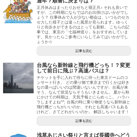
通年？順番に決まりは？
正月休みはまったりおせちと寝正月♪ それも良いで
すが、この時期にならではのお出掛けはいかがでし
ょう？ 仕事休みで人が少ない都会は、いつものセカ
セカした様子とは違った風景が見られます。ゆっく
りと街歩きができるのはとっても新鮮。 こちらの記
事では、東京の「七福神巡り」をおすすめしていま
す。良かったらご参考にいらしてみてはいかがでし
ょうか☆
記事を読む
台風なら新幹線と飛行機どっち！？変更
して前日に飛ぶ？高速バスは？
チケットを手に入れて待ちに待った東京ドームのコ
ンサート行き。 どの乗り物で東京まで行くかは好き
なの選べばいいのは間違いないんですが、台風が来
そう、なんて状況ならそうもいきません。 夏から秋
にかけての時期は、天気予報とにらめっこ。 ハラハ
ラしますよね^^; 台風の時に乗り物使うなら新幹線と
飛行機どっちがいいのか、それとも高速バスもある
けれど、さてどれがいいのか。 解説しちゃいます！
記事を読む
浅草あじさい祭りと言えば長國寺へどう