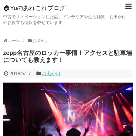
🏠Yuのあれこれブログ
中古でリノベーションした話、インテリアや生活雑貨、お出かけ
やお役立ち情報を載せています
ホーム
お出かけ
zepp名古屋のロッカー事情！アクセスと駐車場
についても教えます！
2018/5/17
お出かけ