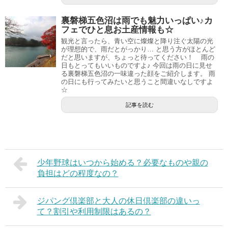
裏磐梯五色沼は雨でも魅力いっぱい♪カ
フェでひと息お土産情報も☆
観光と言ったら、青い空に燦燦と降り注ぐ太陽の光
が理想的で、雨だとがっかり… と思う方がほとんど
だと思いますが、ちょっと待ってください！ 雨の
日もとってもいいものですよ♪ 今回は雨の日に見せ
る裏磐梯五色沼の一味違った顔をご紹介します。 雨
の日にも行ってみたいと思うこと間違いなしですよ
☆
記事を読む
少年野球はいつから始める？必要なものや親の
負担はどの程度なの？
ジパング倶楽部と大人の休日倶楽部の違いっ
て？割引や利用制限はあるの？