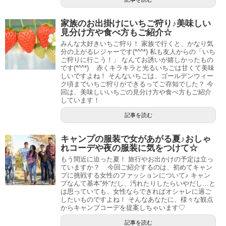
家族のお出掛けにいちご狩り♪美味しい
見分け方や食べ方もご紹介☆
みんな大好きいちご狩り！ 家族で行くと、かなり気
分の上がるレジャーです(*^^*) 私も友人からの「いち
ご狩りに行こう！」 なんてお誘いが嬉しかったもの
です(*^^*) 赤くキラキラと光るいちごは甘くて美味
しいですよね！ そんないちごは、ゴールデンウィー
ク頃までいちご狩りができるってご存知でした？ 今
回は、美味しいいちごの見分け方や食べ方もご紹介
しています！
記事を読む
キャンプの服装で女があがる夏♪おしゃ
れコーデや夜の服装に気をつけて☆
もう間近に迫った夏！ 旅行やお出かけの予定は立っ
ていますか？ 今回ご紹介するのは、初めてキャン
プに挑戦する女性のファッションについて♪ キャン
プなんて基本“外“だし、汚れたりしたらいやだし…と
は思っていても、女性ならできればオシャレに過ご
したいものですよね！ そんなあなたに、様々な観点
からキャンプコーデを提案しちゃいます♡
記事を読む