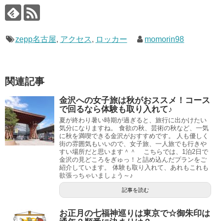
zepp名古屋
,
アクセス
,
ロッカー
momorin98
関連記事
金沢への女子旅は秋がおススメ！コース
で回るなら体験も取り入れて♪
夏が終わり暑い時期が過ぎると、旅行に出かけたい
気分になりますね。 食欲の秋、芸術の秋など、一気
に秋を満喫できる金沢がおすすめです。 人も優しく
街の雰囲気もいいので、女子旅、一人旅でも行きや
すい場所だと思います＾＾ こちらでは、1泊2日で
金沢の見どころをぎゅっ！と詰め込んだプランをご
紹介しています。 体験も取り入れて、あれもこれも
欲張っちゃいましょう～♪
記事を読む
お正月の七福神巡りは東京で☆御朱印は