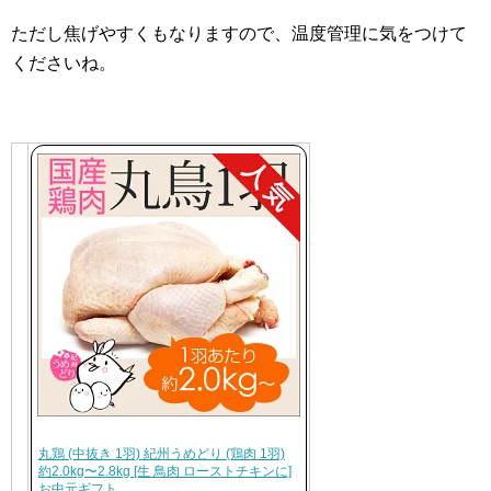
ただし焦げやすくもなりますので、温度管理に気をつけて
くださいね。
丸鶏 (中抜き 1羽) 紀州うめどり (鶏肉 1羽)
約2.0kg〜2.8kg [生 鳥肉 ローストチキンに]
お中元ギフト