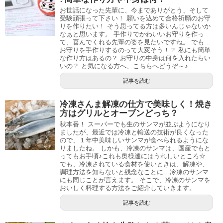
お世話になった先輩に、今までありがとう、そして
受験頑張って下さい！ 願いを込めて合格祈願のお守
りを作りたい！ そう思ってる方は多いんじゃないか
なぁと思います。 手作りでかわいいお守りを作っ
て、喜んでくれる先輩の姿を見たいですね。 でも…
お守りを手作りするのって大変そう！？ 私にも簡単
な作り方はあるの？ お守りの中身は何を入れたらい
いの？ と気になる方へ、こちらへどうぞ～♪
記事を読む
冷凍さんま解凍の仕方で美味しく！焼き
方はグリルとオーブンどっち？
秋本番！ スーパーでも生のサンマが並ぶようになり
ましたが、最近では冷凍と輸送の技術が良くなった
ので、１年中美味しいサンマが食べられるようにな
りましたね。 しかも、冷凍のサンマは、国産でもと
ってもお手頃♪これも奥様達にはうれしいところ☆
でも、冷凍されている食材を使いときは、解凍や、
調理方法を知らないと残念なことに…冷凍のサンマ
にも同じことが言えます。 そこで、冷凍のサンマを
おいしく料理する方法をご紹介していきます。
記事を読む