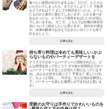
食べたい妄想が広がりますよね！ だけど、たくさん
いただいてしまったら、さてどうしよう！？ 下処理
をどうすれば？？ ましてや殻付きだったら、どうし
たものかと途方に暮れてしまいます。しかも食べき
れなかったら、どうやって保存すればいいのか悩ん
でしまいますね。 そこで、こちらでは牡蠣の保存方
法についてご紹介したいと思います。 殻付きの場合
や、冷凍や解凍でおさえておきたいポイントも見て
行きましょう。
記事を読む
持ち寄り料理は冷めても美味しい♪かぶ
らないものやパーティーデザートを
クリスマスのホームパーティーに招待されたら、ど
んな料理を持って行こう？ ママ友や仲間同士でホー
ムパーティーをすることが当たり前になっています
ね。 みんなが好きな味って？ 予算は？ 楽しいけれ
ど、ちょっと悩む… 今日は、そんな悩みを解決し
て、パーティーを楽しむ後押しができればと思いま
す♪
記事を読む
受験のお守りは手作りでかわいいものを
♪簡単な作り方や中身は何？