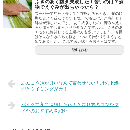
ふきのあく抜き失敗した！苦いのは？煮
物でえぐみが出ちゃったら？
スーパーでやたら長くて存在感があるふき。 旬の時
期だとよく並んでますよね。 でもこのふき意外と下
処理が難しいんです。 あく抜きしたのに苦みやえぐ
みが残ってしまったり厄介なんですよね。 ふきのあ
く抜きに格闘してる主婦の方も多いでしょう。 今回
はそんなふきのあく抜きについてわかりやすくまと
めてみました。 これで苦い味ともおさらばです。
記事を読む
あんこう鍋が臭いなんて言わせない！肝の下処
理とタイミングが命！
バイクで冬に凍結したら！？走り方のコツやタ
イヤのおすすめを紹介！