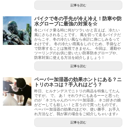
記事を読む
バイクで冬の手先が冷え冷え！防寒や防
水グローブに最強の対策を☆
冬にバイク乗る時に何がツラいかと言えば、冷たい
風にさらされることです。 風を切って走るバイクだ
からこそ、冬の冷たい風なら余計に身にしみるって
わけです。 冬の冷たい雨風をしのぐため、手袋など
で防寒することは無視できません。 今回は、通勤や
ツーリングのお供に使いたい防寒防水グローブや、
防寒対策に使える方法を紹介しましょう！
記事を読む
ペーパー加湿器の効果ホントにある？ニ
トリのネコは？手入れはどう？
昨日、ヒルナンデスでニトリの商品を特集してたん
ですが。 で。 あ！ それウチにもあるーーと思った
のが「ネコちゃんのペーパー加湿器」 ネコ好きの娘
がどーしても欲しい！と言うので買ったものです。
ペーパー加湿器の効果のほどや、使い勝手、お手入
れ方法など、我が家の場合をご紹介しちゃいます♪
記事を読む