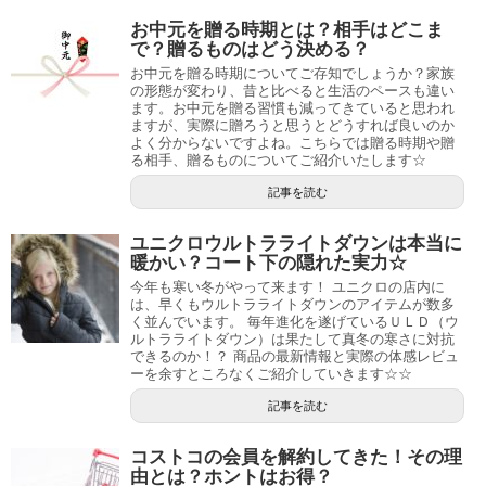
お中元を贈る時期とは？相手はどこま
で？贈るものはどう決める？
お中元を贈る時期についてご存知でしょうか？家族
の形態が変わり、昔と比べると生活のペースも違い
ます。お中元を贈る習慣も減ってきていると思われ
ますが、実際に贈ろうと思うとどうすれば良いのか
よく分からないですよね。こちらでは贈る時期や贈
る相手、贈るものについてご紹介いたします☆
記事を読む
ユニクロウルトラライトダウンは本当に
暖かい？コート下の隠れた実力☆
今年も寒い冬がやって来ます！ ユニクロの店内に
は、早くもウルトラライトダウンのアイテムが数多
く並んでいます。 毎年進化を遂げているＵＬＤ（ウ
ルトラライトダウン）は果たして真冬の寒さに対抗
できるのか！？ 商品の最新情報と実際の体感レビュ
ーを余すところなくご紹介していきます☆☆
記事を読む
コストコの会員を解約してきた！その理
由とは？ホントはお得？