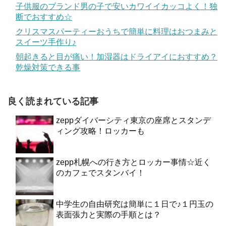
子供服のブランド男の子で安いカワイイカッコよく！独
断でおすすめ☆
クリスマスパーティーおうちで簡単に料理はおつまみと
スイーツ手作り♪
朝起きると目が痛い！加湿器はドライアイにおすすめ？
乾燥対策できる事
良く読まれている記事
zeppダイバーシティ東京の座席とスタンデ
ィング攻略！ロッカーも
zepp札幌への行き方とロッカー事情☆近く
のカフェでスタンバイ！
中学生の自由研究は簡単に１日で♪１円玉の
表面張力と実際の手順とは？