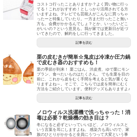
コストコ行ったことありますか？よく買い物に行っ
てる！これがおすすめ！としっかり活用されてる方
いますよね。テレビでも芸能人がこんなに買っちゃ
ったーと特集していたり。一方まだ行ったこと無い
方も。会費がかかるんでしょ？とか、いったいどこ
がいいの？という意見も。我が家では更新日が近づ
いてきたので、解約をしに行ってきました。
記事を読む
栗の皮むきが簡単☆鬼皮は冷凍か圧力鍋
で皮むき器のおすすめも！
栗の季節が到来！ 栗ごはん、渋皮煮、ゆで栗にモン
ブラン、食べたいものはたくさん。 でも生栗を目の
前に、これから皮をむく手間を考えると気が重くな
りますよね～。そこで、こちらでは皮を簡単にむく
方法をご紹介しています。便利グッズもありますよ♪
記事を読む
ノロウィルス洗濯機で洗っちゃった！消
毒は必要？乾燥機の効き目は？
冬になると必ずといっていいほど、ノロウィルスと
いう言葉を耳にしますよね。 感染力も高いので、家
族のひとりがかかると全員にうつって大変という事