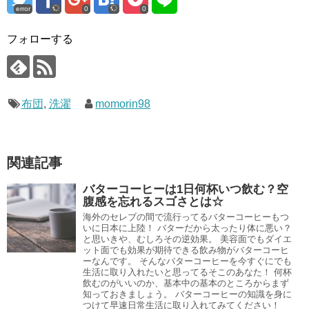
error
0
0
フォローする
布団
,
洗濯
momorin98
関連記事
バターコーヒーは1日何杯いつ飲む？空
腹感を忘れるスゴさとは☆
海外のセレブの間で流行ってるバターコーヒーもつ
いに日本に上陸！ バターだから太ったり体に悪い？
と思いきや、むしろその逆効果。 美容面でもダイエ
ット面でも効果が期待できる飲み物がバターコーヒ
ーなんです。 そんなバターコーヒーを今すぐにでも
生活に取り入れたいと思ってるそこのあなた！ 何杯
飲むのがいいのか、基本中の基本のところからまず
知っておきましょう。 バターコーヒーの知識を身に
つけて早速日常生活に取り入れてみてください！