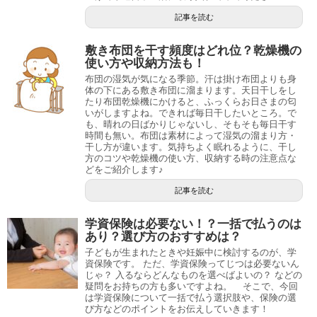
記事を読む
敷き布団を干す頻度はどれ位？乾燥機の
使い方や収納方法も！
布団の湿気が気になる季節。汗は掛け布団よりも身
体の下にある敷き布団に溜まります。天日干しをし
たり布団乾燥機にかけると、ふっくらお日さまの匂
いがしますよね。できれば毎日干したいところ。で
も、晴れの日ばかりじゃないし、そもそも毎日干す
時間も無い。布団は素材によって湿気の溜まり方・
干し方が違います。気持ちよく眠れるように、干し
方のコツや乾燥機の使い方、収納する時の注意点な
どをご紹介します♪
記事を読む
学資保険は必要ない！？一括で払うのは
あり？選び方のおすすめは？
子どもが生まれたときや妊娠中に検討するのが、学
資保険です。 ただ、学資保険ってじつは必要ないん
じゃ？ 入るならどんなものを選べばよいの？ などの
疑問をお持ちの方も多いですよね。 そこで、今回
は学資保険について一括で払う選択肢や、保険の選
び方などのポイントをお伝えしていきます！