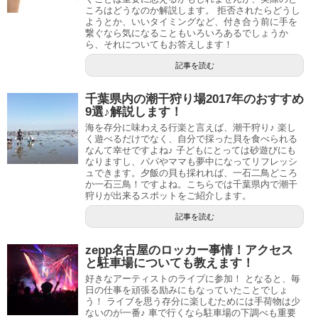
ころはどうなのか解説します。 拒否されたらどうし
ようとか、いいタイミングなど、付き合う前に手を
繋ぐなら気になることもいろいろあるでしょうか
ら、それについてもお答えします！
記事を読む
千葉県内の潮干狩り場2017年のおすすめ
9選♪解説します！
海を存分に味わえる行楽と言えば、潮干狩り♪ 楽し
く遊べるだけでなく、自分で採った貝を食べられる
なんて幸せですよね♪ 子どもにとっては砂遊びにも
なりますし、パパやママも夢中になってリフレッシ
ュできます。夕飯の貝も採れれば、一石二鳥どころ
か一石三鳥！ですよね。こちらでは千葉県内で潮干
狩りが出来るスポットをご紹介します。
記事を読む
zepp名古屋のロッカー事情！アクセス
と駐車場についても教えます！
好きなアーティストのライブに参加！ となると、毎
日の仕事を頑張る励みにもなっていたことでしょ
う！ ライブを思う存分に楽しむためには手荷物は少
ないのが一番♪ 車で行くなら駐車場の下調べも重要