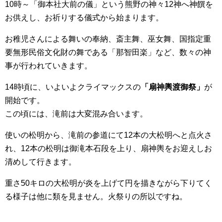
10時～「御本社大前の儀」という熊野の神々12神へ神饌を
お供えし、お祈りする儀式から始まります。
お稚児さんによる舞いの奉納、斎主舞、巫女舞、国指定重
要無形民俗文化財の舞である「那智田楽」など、数々の神
事が行われていきます。
14時頃に、いよいよクライマックスの
「扇神輿渡御祭」
が
開始です。
この頃には、滝前は大変混み合います。
使いの松明から、滝前の参道にて12本の大松明へと点火さ
れ、12本の松明は御滝本石段を上り、扇神輿をお迎えしお
清めして行きます。
重さ50キロの大松明が炎を上げて円を描きながら下りてく
る様子は他に類を見ません。火祭りの所以ですね。