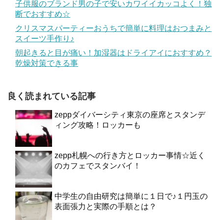
子供服のブランド男の子で安いカワイイカッコよく！独
断でおすすめ☆
クリスマスパーティーおうちで簡単に料理はおつまみと
スイーツ手作り♪
朝起きると目が痛い！加湿器はドライアイにおすすめ？
乾燥対策できる事
良く読まれている記事
zeppダイバーシティ東京の座席とスタンデ
ィング攻略！ロッカーも
zepp札幌への行き方とロッカー事情☆近く
のカフェでスタンバイ！
中学生の自由研究は簡単に１日で♪１円玉の
表面張力と実際の手順とは？