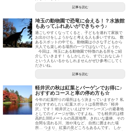
記事を読む
埼玉の動物園で恐竜に会える！？水族館
もあってふれあいができちゃう♪
過ごしやすくなってくると、子どもを連れて家族で
お出かけをしようかなと考える人も多いですね。 数
あるスポットの中でも、動物園は小さな子どもから
大人でも楽しめる場所の一つではないでしょうか。
今回は、埼玉にある動物園で特徴のある所をご紹
介していきます！ もしかしたら、すでにおなじみ！
という人もいるかもしれませんがぜひ参考にしてく
ださいね。
記事を読む
軽井沢の秋は紅葉とバーゲンでお得に♪
おすすめコースと車の停め方も☆
今年の紅葉狩りの場所はもう決まっていますか？ 私
がおすすめしたい紅葉スポットは長野県の「軽井
沢」です！ 軽井沢といえばサマーシーズンの避暑地
としてのイメージが強いですよね。 でも軽井沢は標
高約1,000メートルの高原地帯。きれいな森林、その
合間を流れる川、池や滝など、自然に囲まれた場
所… つまり、紅葉の見どころもあるんです。 しか