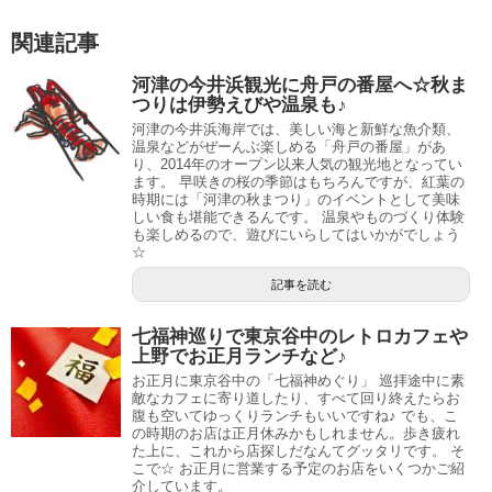
関連記事
河津の今井浜観光に舟戸の番屋へ☆秋ま
つりは伊勢えびや温泉も♪
河津の今井浜海岸では、美しい海と新鮮な魚介類、
温泉などがぜーんぶ楽しめる「舟戸の番屋」があ
り、2014年のオープン以来人気の観光地となってい
ます。 早咲きの桜の季節はもちろんですが、紅葉の
時期には「河津の秋まつり」のイベントとして美味
しい食も堪能できるんです。 温泉やものづくり体験
も楽しめるので、遊びにいらしてはいかがでしょう
☆
記事を読む
七福神巡りで東京谷中のレトロカフェや
上野でお正月ランチなど♪
お正月に東京谷中の「七福神めぐり」 巡拝途中に素
敵なカフェに寄り道したり、すべて回り終えたらお
腹も空いてゆっくりランチもいいですね♪ でも、こ
の時期のお店は正月休みかもしれません。歩き疲れ
た上に、これから店探しだなんてグッタリです。 そ
こで☆ お正月に営業する予定のお店をいくつかご紹
介しています。