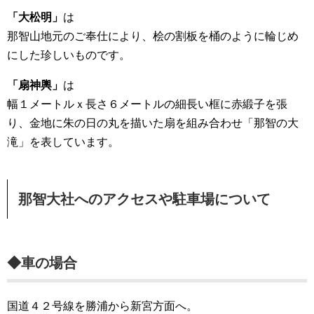
「大松明」
は
那智山地元のご奉仕により、桧の割板を桶のように輪じめ
にした珍しいものです。
「扇神輿」
は
幅１メートルｘ長さ６メートルの細長い框に赤緞子を張
り、金地に朱の日の丸を描いた扇を組み合わせ「那智の大
滝」を表しています。
那智大社へのアクセスや駐車場について
◆車の場合
国道４２号線を勝浦から新宮方面へ。