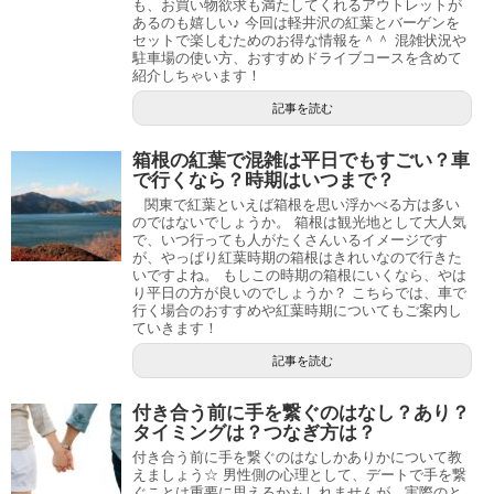
も、お買い物欲求も満たしてくれるアウトレットが
あるのも嬉しい♪ 今回は軽井沢の紅葉とバーゲンを
セットで楽しむためのお得な情報を＾＾ 混雑状況や
駐車場の使い方、おすすめドライブコースを含めて
紹介しちゃいます！
記事を読む
箱根の紅葉で混雑は平日でもすごい？車
で行くなら？時期はいつまで？
関東で紅葉といえば箱根を思い浮かべる方は多い
のではないでしょうか。 箱根は観光地として大人気
で、いつ行っても人がたくさんいるイメージです
が、やっぱり紅葉時期の箱根はきれいなので行きた
いですよね。 もしこの時期の箱根にいくなら、やは
り平日の方が良いのでしょうか？ こちらでは、車で
行く場合のおすすめや紅葉時期についてもご案内し
ていきます！
記事を読む
付き合う前に手を繋ぐのはなし？あり？
タイミングは？つなぎ方は？
付き合う前に手を繋ぐのはなしかありかについて教
えましょう☆ 男性側の心理として、デートで手を繋
ぐことは重要に思えるかもしれませんが、実際のと