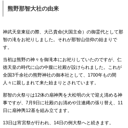
熊野那智大社の由来
神武天皇東征の際、大己貴命(大国主命）の御霊代として那
智の滝をお祀りしました。それが那智山信仰の始まりで
す。
当初は熊野の神々を御滝本にお祀りしていたのですが、仁
徳天皇の時代に山の中腹に社殿が設けられました。これが
全国3千余社の熊野神社の御本社として、1700年もの間
人々に親しまれて来た始まりとされています。
那智の火祭りは12体の扇神輿を大松明の火で迎え清める神
事ですが、7月9日に社殿のお清めや注連縄の張り替え、11
日に扇神輿12基を組み立てます。
13日は宵宮祭が行われ、14日の例大祭へと続きます。