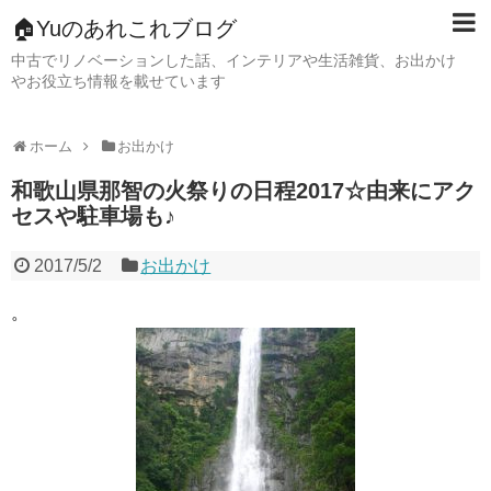
🏠Yuのあれこれブログ
中古でリノベーションした話、インテリアや生活雑貨、お出かけ
やお役立ち情報を載せています
ホーム
お出かけ
和歌山県那智の火祭りの日程2017☆由来にアク
セスや駐車場も♪
2017/5/2
お出かけ
。