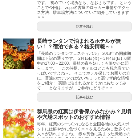
です。 初めていく場所なら、なおさらです。 という
ことで今回は、zepp名古屋のロッカー事情やアクセ
ス方法、駐車場方法についていご紹介していきます
＾＾
記事を読む
長崎ランタンで泊まれるホテルが無
い！？宿泊できる？格安情報～♪
「長崎のランタンフェスティバル」 2018年の開催期
間は下記の通りです。 2月16日(金)～3月4日(日) 期間
中の17:00～22:00、長崎の夜を妖しくも賑やかに照
らします。 この時期、ホテルはどこも観光客でい
っぱいですよね～。 そこでホテル探しでお困りの方
に、普通のホテルではないちょっと裏ワザ的な情報
をご紹介！ 実際に泊まれるかどうかはあたってみ
て．．となりますが、ご参考にどうぞ＾＾
記事を読む
群馬県の紅葉は伊香保かみなかみ？見頃
や穴場スポットのおすすめ情報
毎年、紅葉のシーズンになると全国各地の人気スポ
ットには鮮やかに色づく木々を見るために 数多くの
人々が訪れますよね。 赤や黄色に染まった風景はの