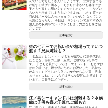
んでいる方もたくさんいるようです。 立派すぎても
収納する場所に困るし、あまりに小さいお雛様では
子どもが寂しい思いをするかもしれない・・ などい
ろいろと考えてしまうものですよね。 しかも買った
時の段ボールに入ったままでもいいの？ なんてこと
も気になったり。 今回は、マンションでおすすめの
雛人形の収納やコンパクトにしまう方法などをご紹
介します！
記事を読む
姪の七五三でお祝い金や相場って？いつ
渡す？兄妹姉妹も？
「七五三」とは・・・ 子どもが健やかに無事成長し
たことを、節目の三歳、五歳、七歳で祝う行事で
す。 子どもと親にとっては一大イベント。 おじやお
ばの立場では、姪や甥のためにお祝いしたい気持ち
があってもどうしたら良いのか分からない事、沢山
ありますよね。 こちらではそんな疑問にお答えして
います。ご参考にどうぞ～。
記事を読む
江ノ島シーキャンドルは混雑する？水族
館は子供も喜ぶ子連れご飯も☆
江ノ島では、週末でも気軽に観光気分が味わえま