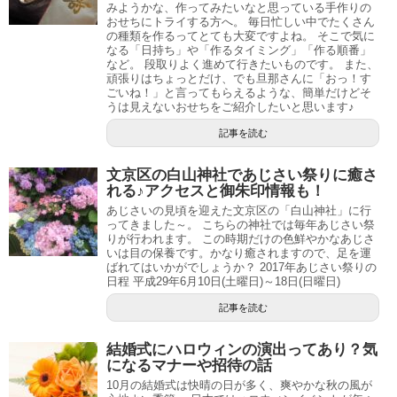
みようかな、作ってみたいなと思っている手作りの
おせちにトライする方へ。 毎日忙しい中でたくさん
の種類を作るってとても大変ですよね。 そこで気に
なる「日持ち」や「作るタイミング」「作る順番」
など。 段取りよく進めて行きたいものです。 また、
頑張りはちょっとだけ、でも旦那さんに「おっ！す
ごいね！」と言ってもらえるような、簡単だけどそ
うは見えないおせちをご紹介したいと思います♪
記事を読む
文京区の白山神社であじさい祭りに癒さ
れる♪アクセスと御朱印情報も！
あじさいの見頃を迎えた文京区の「白山神社」に行
ってきました～。 こちらの神社では毎年あじさい祭
りが行われます。 この時期だけの色鮮やかなあじさ
いは目の保養です。かなり癒されますので、足を運
ばれてはいかがでしょうか？ 2017年あじさい祭りの
日程 平成29年6月10日(土曜日)～18日(日曜日)
記事を読む
結婚式にハロウィンの演出ってあり？気
になるマナーや招待の話
10月の結婚式は快晴の日が多く、爽やかな秋の風が