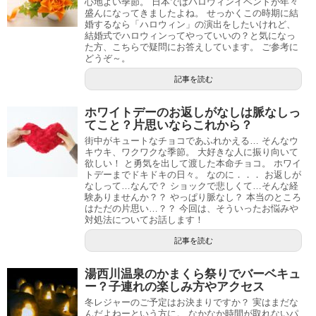
心地よい季節。 日本ではハロウィンイベントが年々
盛んになってきましたよね。 せっかくこの時期に結
婚するなら「ハロウィン」の演出を‪したいけれど、
結婚式でハロウィンってやっていいの？と気になっ
た方、こちらで疑問にお答えしています。 ご参考に
どうぞ～。
記事を読む
ホワイトデーのお返しがなしは脈なしっ
てこと？片思いならこれから？
街中がキュートなチョコであふれかえる… そんなウ
キウキ、ワクワクな季節。 大好きな人に振り向いて
欲しい！ と勇気を出して渡した本命チョコ。 ホワイ
トデーまでドキドキの日々。 なのに．．． お返しが
なしって…なんで？ ショックで悲しくて…そんな経
験ありませんか？？ やっぱり脈なし？ 本当のところ
はただの片思い…？？ 今回は、そういったお悩みや
対処法についてお話します！
記事を読む
湯西川温泉のかまくら祭りでバーベキュ
ー？子連れの楽しみ方やアクセス
冬レジャーのご予定はお決まりですか？ 実はまだな
んだよねーという方に。 なかなか時間が取れないパ