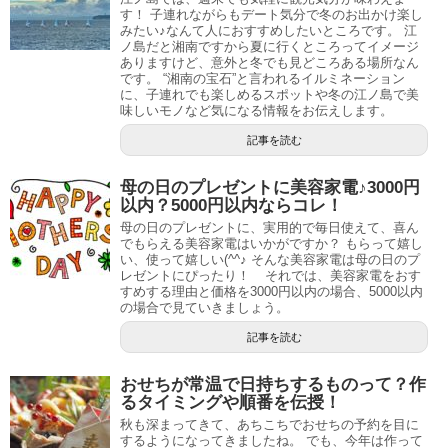
す！ 子連れながらもデート気分で冬のお出かけ楽し
みたい♪なんて人におすすめしたいところです。 江
ノ島だと湘南ですから夏に行くところってイメージ
ありますけど、意外と冬でも見どころある場所なん
です。 “湘南の宝石”と言われるイルミネーション
に、子連れでも楽しめるスポットや冬の江ノ島で美
味しいモノなど気になる情報をお伝えします。
記事を読む
母の日のプレゼントに美容家電♪3000円
以内？5000円以内ならコレ！
母の日のプレゼントに、実用的で毎日使えて、喜ん
でもらえる美容家電はいかがですか？ もらって嬉し
い、使って嬉しい(^^♪ そんな美容家電は母の日のプ
レゼントにぴったり！ それでは、美容家電をおす
すめする理由と価格を3000円以内の場合、5000以内
の場合で見ていきましょう。
記事を読む
おせちが常温で日持ちするものって？作
るタイミングや順番を伝授！
秋も深まってきて、あちこちでおせちの予約を目に
するようになってきましたね。 でも、今年は作って