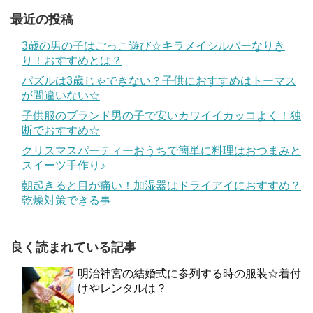
最近の投稿
3歳の男の子はごっこ遊び☆キラメイシルバーなりき
り！おすすめとは？
パズルは3歳じゃできない？子供におすすめはトーマス
が間違いない☆
子供服のブランド男の子で安いカワイイカッコよく！独
断でおすすめ☆
クリスマスパーティーおうちで簡単に料理はおつまみと
スイーツ手作り♪
朝起きると目が痛い！加湿器はドライアイにおすすめ？
乾燥対策できる事
良く読まれている記事
明治神宮の結婚式に参列する時の服装☆着付
けやレンタルは？