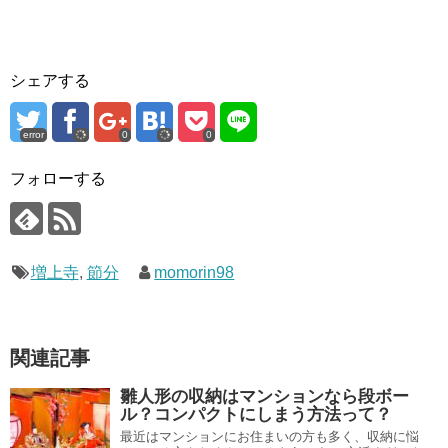
シェアする
error
0
0
フォローする
増上寺
,
節分
momorin98
関連記事
雛人形の収納はマンションなら段ボー
ル？コンパクトにしまう方法って？
最近はマンションにお住まいの方も多く、収納に悩