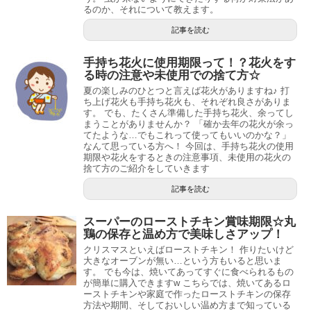
るのか、それについて教えます。
記事を読む
手持ち花火に使用期限って！？花火をす
る時の注意や未使用での捨て方☆
夏の楽しみのひとつと言えば花火がありますね♪ 打
ち上げ花火も手持ち花火も、それぞれ良さがありま
す。 でも、たくさん準備した手持ち花火、余ってし
まうことがありませんか？ 「確か去年の花火が余っ
てたような…でもこれって使ってもいいのかな？」
なんて思っている方へ！ 今回は、手持ち花火の使用
期限や花火をするときの注意事項、未使用の花火の
捨て方のご紹介をしていきます
記事を読む
スーパーのローストチキン賞味期限☆丸
鶏の保存と温め方で美味しさアップ！
クリスマスといえばローストチキン！ 作りたいけど
大きなオーブンが無い…という方もいると思いま
す。 でも今は、焼いてあってすぐに食べられるもの
が簡単に購入できますw こちらでは、焼いてあるロ
ーストチキンや家庭で作ったローストチキンの保存
方法や期間、そしておいしい温め方まで知っている