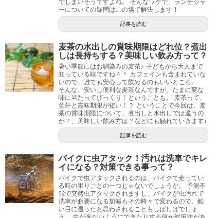
でしまいそうですよね。 そんなワケで、ランチジャ
ーについての疑問はこの場で解決します！
記事を読む
麦茶の水出しの賞味期限はどれ位？煮出
しは長持ちする？美味しい飲み方って？
暑い季節にはお馴染みの麦茶♪ 子どもから大人まで
知っている味ですね＾＾ カフェインも含まれていな
いので、誰でも安心して飲めるのもいいところ。
そんな、安いし便利な麦茶なんですが、たまに変な
味に当たってびっくり！ということも。 麦茶って、
意外と賞味期限が短い！？ ということで今回は、麦
茶の賞味期限について、煮出しと水出しでは違うの
か？、美味しい飲み方は？などにも触れていきます♪
記事を読む
バイクに虫アタック！汚れは洗車でキレ
イになる？対策できる事って？
バイクで虫アタックされるのは、バイクで走ってい
る時の困りごとの一つじゃないでしょうか。 予測不
能で突然虫アタックされますし、バイクが虫汚れで
洗車が必要になる加減もその時々で変わるので、酷
い目に遭ったと思わされることもしばしばでしょ
う。 虫が来ないようにできたりする何か対策法があ