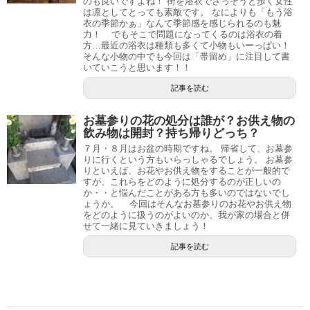
のも良いですよね！ 街を浴衣でさっそうと歩く女性
は凛としてとっても素敵です。 なによりも「もう浴
衣の季節かぁ」なんて季節感を感じられるのも魅
力！ でもそこで問題になってくるのは浴衣の着
方…最近の浴衣は種類も多くて小物もいーっぱい！
そんな小物の中でも今回は「帯留め」に注目して書
いていこうと思います！！
記事を読む
お墓参りの花の処分は誰が？お供え物の
飲み物は開封？持ち帰りどっち？
７月・８月はお盆の時期ですね。 帰省して、お墓参
りに行くという方もいらっしゃるでしょう。 お墓参
りといえば、お花やお供え物をすることが一般的で
すが、これらをどのように処分するのが正しいの
か・・と悩んだことがある方も多いのではないでし
ょうか。 今回はそんなお墓参りのお花やお供え物
をどのように扱うのがよいのか、我が家の場合と併
せて一緒に見ていきましょう！
記事を読む