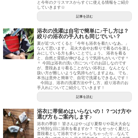
と今年のクリスマスからすぐに使える情報をご紹介
していきます☆
記事を読む
浴衣の洗濯は自宅で簡単に♪干し方は？
絞りの浴衣の手入れも同じでいい？
夏が近づいてくると「今年も浴衣を着たいなあ。」
なんて思います。 花火大会やお祭りで着るのを楽し
みにしている方も多いことでしょう。 浴衣を着る
と、自然と背筋が伸びるようで気持ちがいいです＾
＾ 今回は浴衣の洗い方についてのお話しなのです
が、普段あまり着ることがない浴衣は、なんとなく
扱い方が難しいような気持ちがしますよね。 でも、
本当は意外と簡単で、自宅で洗濯もできるんです！
今回は、浴衣の洗濯方法や干し方、絞り浴衣のお
手入れについてご紹介していきます！
記事を読む
浴衣に帯留めはいらないの！？つけ方や
選び方もご案内します♪
浴衣の季節！ 皆さんはやっぱり夏祭りや花火大会な
ど特別な日に浴衣を着ますか？ でもせっかく夏だし
普段着として浴衣でオシャレしちゃったり…なんて