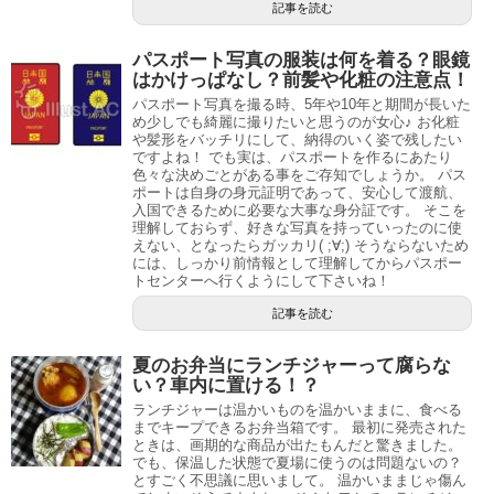
記事を読む
パスポート写真の服装は何を着る？眼鏡
はかけっぱなし？前髪や化粧の注意点！
パスポート写真を撮る時、5年や10年と期間が長いた
め少しでも綺麗に撮りたいと思うのが女心♪ お化粧
や髪形をバッチリにして、納得のいく姿で残したい
ですよね！ でも実は、パスポートを作るにあたり
色々な決めごとがある事をご存知でしょうか。 パス
ポートは自身の身元証明であって、安心して渡航、
入国できるために必要な大事な身分証です。 そこを
理解しておらず、好きな写真を持っていったのに使
えない、となったらガッカリ( ;∀;) そうならないため
には、しっかり前情報として理解してからパスポー
トセンターへ行くようにして下さいね！
記事を読む
夏のお弁当にランチジャーって腐らな
い？車内に置ける！？
ランチジャーは温かいものを温かいままに、食べる
までキープできるお弁当箱です。 最初に発売された
ときは、画期的な商品が出たもんだと驚きました。
でも、保温した状態で夏場に使うのは問題ないの？
とすごく不思議に思いまして。 温かいままじゃ傷ん